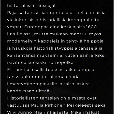
historiallisia tansseja!
Pajassa tanssitaan rennolla otteella erilaisia
yksinkertaisia historiallisia koreografioita
ympäri Eurooppaa aina keskiajalta 1600-
luvulle asti, mutta mukaan mahtuu myös
moderneihin kappaleisiin tehtyjä helppoja
ja hauskoja historiallistyyppisiä tansseja ja
kansantanssimukaelmia, kuten esimerkiksi
ikivihreä suosikki Pornopolka.
Et tarvitse osallistuaksesi aikaisempaa
tanssikokemusta tai omaa paria,
ilmestyminen paikalle ja taito laskea
kahdeksaan riittää!
Historiallisten tanssien ohjelmasta ovat
vastuussa Paula Pirhonen Perkeleestä sekä
Viivi Junno Maahinkaisesta. Mikäli haluat