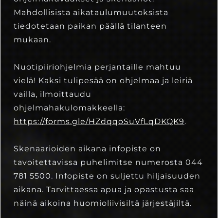
Mahdollisista aikataulumuutoksista
tiedotetaan paikan päällä tilanteen
mukaan.
Nuotipiiriohjelmia perjantaille mahtuu
vielä! Kaksi tulipesää on ohjelmaa ja leiriä
vailla, ilmoittaudu
ohjelmahakulomakkeella:
https://forms.gle/HZdqqoSuVfLqDKQK9
.
Skenaarioiden aikana infopiste on
tavoitettavissa puhelimitse numerosta 044
781 5500. Infopiste on suljettu hiljaisuuden
aikana. Tarvittaessa apua ja opastusta saa
näinä aikoina huomioliivisiltä järjestäjiltä.