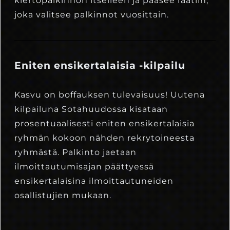
kiertopalkinnon itselleen ja pääsee raatiin,
joka valitsee palkinnot vuosittain.
Eniten ensikertalaisia -kilpailu
Kasvu on boffauksen tulevaisuus! Uutena
kilpailuna Sotahuudossa kisataan
prosentuaalisesti eniten ensikertalaisia
ryhmän kokoon nähden rekrytoineesta
ryhmästä. Palkinto jaetaan
ilmoittautumisajan päättyessä
ensikertalaisina ilmoittautuneiden
osallistujien mukaan.