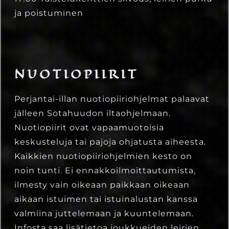
ja poistuminen
NUOTIOPIIRIT
Perjantai-illan nuotiopiiriohjelmat palaavat
jälleen Sotahuudon iltaohjelmaan.
Nuotiopiirit ovat vapaamuotoisia
keskusteluja tai pajoja ohjatusta aiheesta.
Kaikkien nuotiopiiriohjelmien kesto on
noin tunti. Ei ennakkoilmoittautumista,
ilmesty vain oikeaan paikkaan oikeaan
aikaan istuimen tai istuinalustan kanssa
valmiina juttelemaan ja kuuntelemaan.
Infosta saa lisätietoa joukkueiden leirien