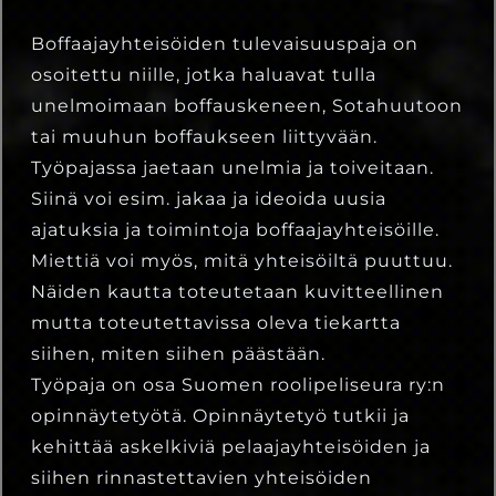
Boffaajayhteisöiden tulevaisuuspaja on
osoitettu niille, jotka haluavat tulla
unelmoimaan boffauskeneen, Sotahuutoon
tai muuhun boffaukseen liittyvään.
Työpajassa jaetaan unelmia ja toiveitaan.
Siinä voi esim. jakaa ja ideoida uusia
ajatuksia ja toimintoja boffaajayhteisöille.
Miettiä voi myös, mitä yhteisöiltä puuttuu.
Näiden kautta toteutetaan kuvitteellinen
mutta toteutettavissa oleva tiekartta
siihen, miten siihen päästään.
Työpaja on osa Suomen roolipeliseura ry:n
opinnäytetyötä. Opinnäytetyö tutkii ja
kehittää askelkiviä pelaajayhteisöiden ja
siihen rinnastettavien yhteisöiden