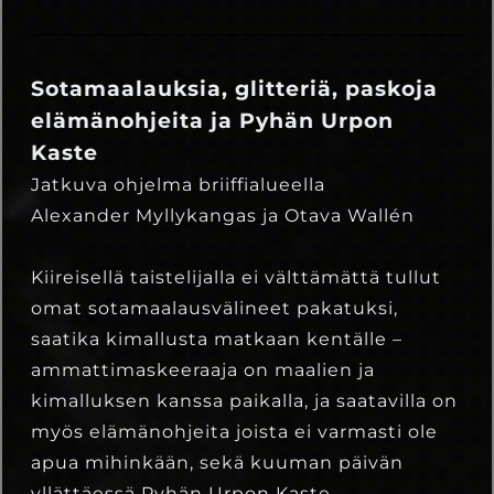
Sotamaalauksia, glitteriä, paskoja
elämänohjeita ja Pyhän Urpon
Kaste
Jatkuva ohjelma briiffialueella
Alexander Myllykangas ja Otava Wallén
Kiireisellä taistelijalla ei välttämättä tullut
omat sotamaalausvälineet pakatuksi,
saatika kimallusta matkaan kentälle –
ammattimaskeeraaja on maalien ja
kimalluksen kanssa paikalla, ja saatavilla on
myös elämänohjeita joista ei varmasti ole
apua mihinkään, sekä kuuman päivän
yllättäessä Pyhän Urpon Kaste.