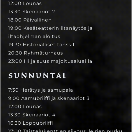
12:00 Lounas
13:30 Skenaariot 2
18:00 Päivällinen
19:00 Kesäteatterin iltanäytös ja
iltaohjelman aloitus
19:30 Historialliset tanssit
20:30
Ryhmäturnaus
23:00 Hiljaisuus majoitusalueilla
SUNNUNTAI
7:30 Herätys ja aamupala
9:00 Aamubriiffi ja skenaariot 3
12:00 Lounas
13:30 Skenaariot 4
16:30 Loppubriiffi
17:00 Taistelukenttien siivous, leirien purku