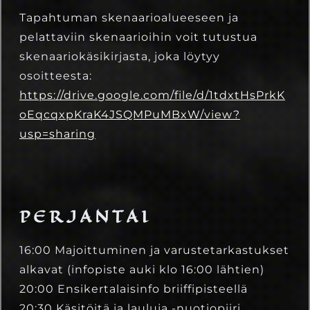
Tapahtuman skenaarioalueeseen ja
pelattaviin skenaarioihin voit tutustua
skenaariokäsikirjasta, joka löytyy
osoitteesta:
https://drive.google.com/file/d/1tdxtHsPrkK
oEqcqxpKraK4JSQMPuMBxW/view?
usp=sharing
PERJANTAI
16:00 Majoittuminen ja varustetarkastukset
alkavat (infopiste auki klo 16:00 lähtien)
20:00 Ensikertalaisinfo briiffipisteellä
20:30 Käsitöitä ja lauluja -nuotiopiiri