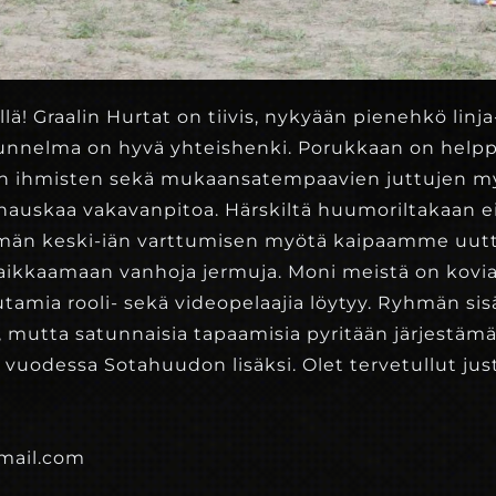
iellä! Graalin Hurtat on tiivis, nykyään pienehkö lin
 tunnelma on hyvä yhteishenki. Porukkaan on help
 ihmisten sekä mukaansatempaavien juttujen my
hauskaa vakavanpitoa. Härskiltä huumoriltakaan e
män keski-iän varttumisen myötä kaipaamme uutt
aikkaamaan vanhoja jermuja. Moni meistä on kovia l
mia rooli- sekä videopelaajia löytyy. Ryhmän sisäi
e, mutta satunnaisia tapaamisia pyritään järjestäm
 vuodessa Sotahuudon lisäksi. Olet tervetullut jus
mail.com