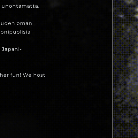
a unohtamatta.
pauden oman
onipuolisia
 Japani-
ther fun! We host