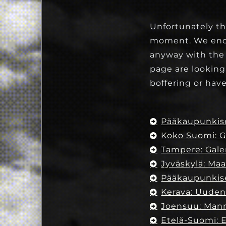
Unfortunately thi
moment. We encou
anyway with the 
page are looking
boffering or have
Pääkaupunkise
Koko Suomi: G
Tampere: Gale
Jyväskylä: Maa
Pääkaupunkis
Kerava: Uuden
Joensuu: Mann
Etelä-Suomi: 