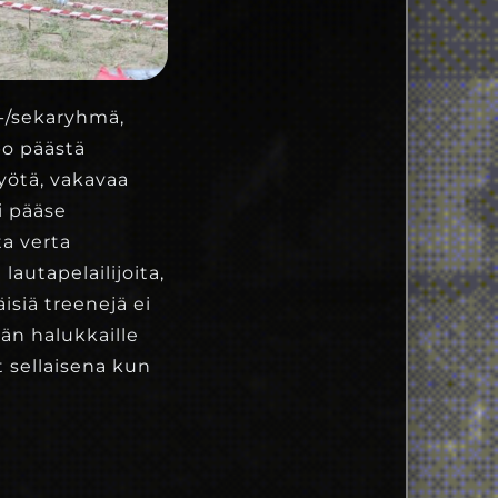
ja-/sekaryhmä,
po päästä
ötä, vakavaa
i pääse
a verta
autapelailijoita,
siä treenejä ei
ään halukkaille
t sellaisena kun