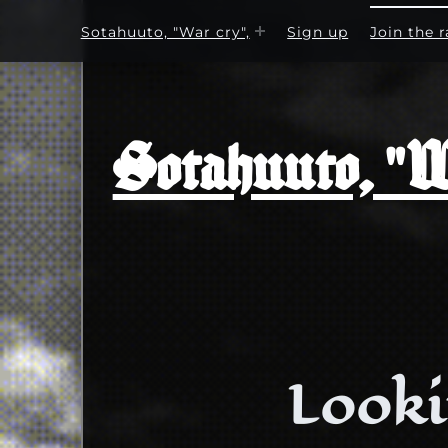
Sotahuuto, "War cry",
Sign up
Join the r
Sotahuuto, "Wa
Looki