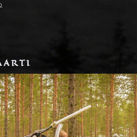
O
AARTI