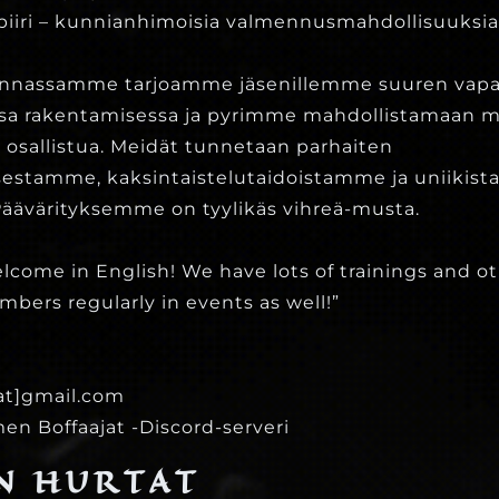
piiri – kunnianhimoisia valmennusmahdollisuuksi
innassamme tarjoamme jäsenillemme suuren va
a rakentamisessa ja pyrimme mahdollistamaan m
ja osallistua. Meidät tunnetaan parhaiten
stamme, kaksintaistelutaidoistamme ja uniikista
ävärityksemme on tyylikäs vihreä-musta.
come in English! We have lots of trainings and o
mbers regularly in events as well!”
at]gmail.com
men Boffaajat -Discord-serveri
N HURTAT