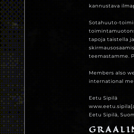
kannustava ilma
Sotahuuto-toim
toimintamuotons
tapoja taistella 
skirmausosaamise
teemastamme. Pä
Members also wel
international me
Eetu Sipilä
www.eetu.sipila[
Eetu Sipilä, Suo
GRAALI