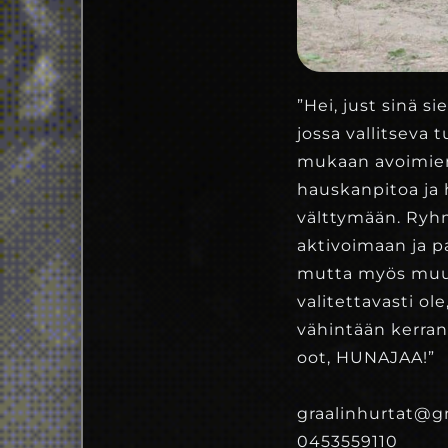
”Hei, just sinä s
jossa vallitseva
mukaan avoimien
hauskanpitoa ja 
välttymään. Ryh
aktivoimaan ja p
mutta myös muuta
valitettavasti ol
vähintään kerran
oot, HUNAJAA!”
graalinhurtat@g
0453559110