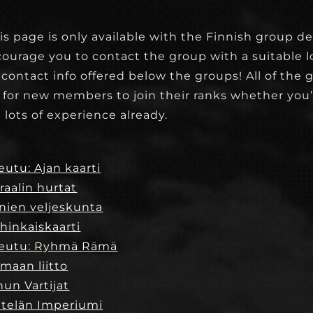
s page is only available with the Finnish group de
rage you to contact the group with a suitable lo
contact info offered below the groups! All of the 
 for new members to join their ranks whether you
 lots of experience already.
utu: Ajan kaarti
raalin hurtat
nien veljeskunta
hinkaiskaarti
eutu: Ryhmä Rämä
maan liitto
un Vartijat
Etelän Imperiumi