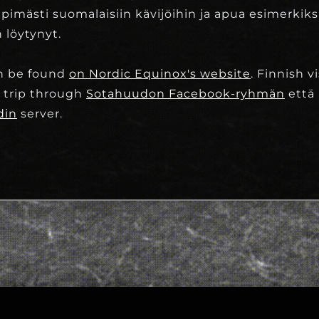
imästi suomalaisiin kävijöihin ja apua esimerkiks
 löytynyt.
an be found
on Nordic Equinox's website
.
Finnish vi
 trip through
Sotahuudon Facebook-ryhmän
ett
din
server.