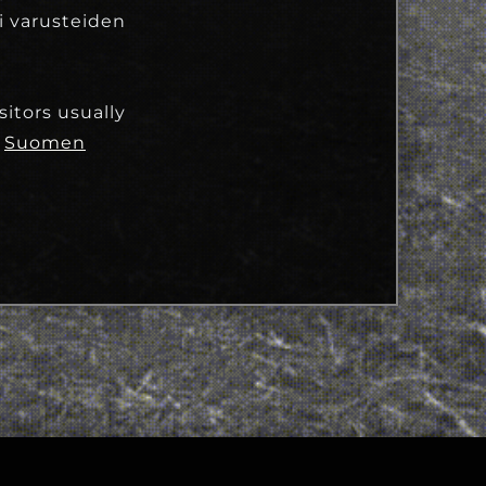
i varusteiden
sitors usually
ä
Suomen