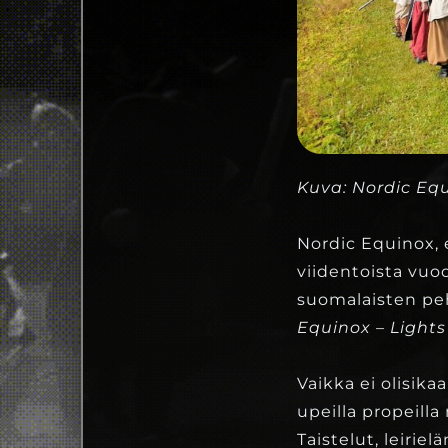
Kuva: Nordic Eq
Nordic Equinox, e
viidentoista vuo
suomalaisten pe
Equinox – Lights
Vaikka ei olisika
upeilla propeil
Taistelut, leirie