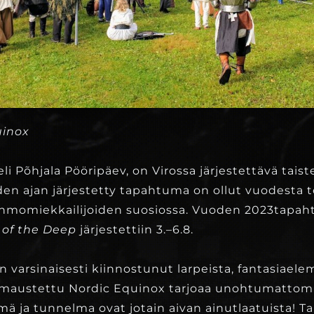
uinox
li Põhjala Pööripäev, on Virossa järjestettävä taiste
den ajan järjestetty tapahtuma on ollut vuodesta 
hmomiekkailijoiden suosiossa. Vuoden 2023tapa
 of the Deep
järjestettiin 3.–6.8.
an varsinaisesti kiinnostunut larpeista, fantasiaelem
la maustettu Nordic Equinox tarjoaa unohtumattom
lämä ja tunnelma ovat jotain aivan ainutlaatuista!