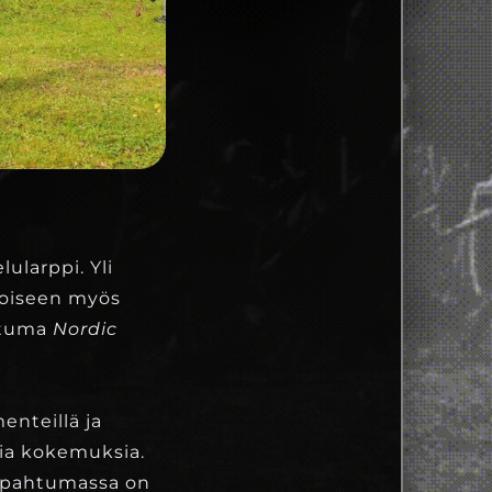
lularppi. Yli
toiseen myös
htuma
Nordic
enteillä ja
ia kokemuksia.
 Tapahtumassa on