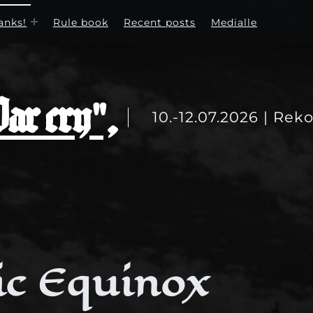
anks!
Rule book
Recent posts
Medialle
r cry",
10.-12.07.2026 | Reko
ic Equinox