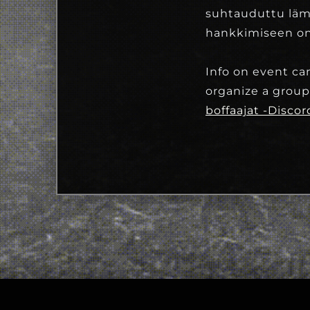
suhtauduttu lämp
hankkimiseen on
Info on event c
organize a group
boffaajat -Discor