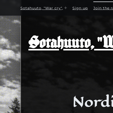
Sotahuuto, "War cry",
Sign up
Join the r
Sotahuuto, "Wa
Nord