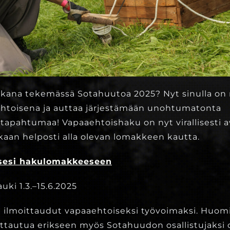
ukana tekemässä Sotahuutoa 2025? Nyt sinulla on
ehtoisena ja auttaa järjestämään unohtumatonta
pahtumaa! Vapaaehtoishaku on nyt virallisesti ava
aan helposti alla olevan lomakkeen kautta.
ksesi hakulomakkeeseen
ki 1.3.–15.6.2025
a ilmoittaudut vapaaehtoiseksi työvoimaksi. Huomi
ittautua erikseen myös Sotahuudon osallistujaksi