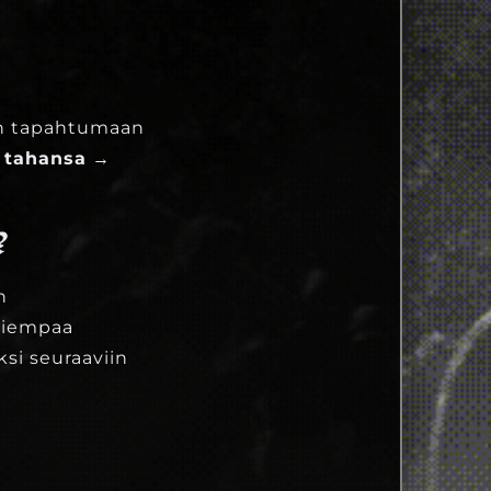
en tapahtumaan
n tahansa
→
?
n
 aiempaa
si seuraaviin