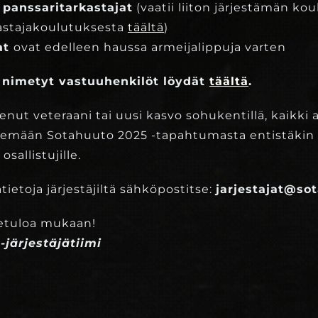
a panssaritarkastajat
(vaatii liiton järjestämän ko
kastajakoulutuksesta
täältä
)
at
ovat edelleen haussa armeijalippuja varten
n nimetyt vastuuhenkilöt löydät
täältä
.
enut veteraani tai uusi kasvo sohukentillä, kaikki
emään Sotahuuto 2025 -tapahtumasta entistäki
sallistujille.
ätietoja järjestäjiltä sähköpostitse:
jarjestajat@sot
etuloa mukaan!
-järjestäjätiimi