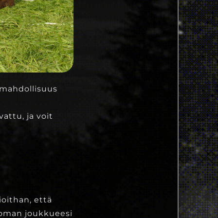
 mahdollisuus
ttu, ja voit
oithan, että
 oman joukkueesi