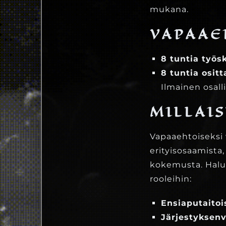
mukana.
VAPAAE
8 tuntia työ
8 tuntia osit
Ilmainen osal
MILLAI
Vapaaehtoiseksi 
erityisosaamista,
kokemusta. Halu
rooleihin:
Ensiaputaitoi
Järjestyksenv