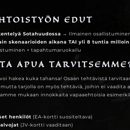
HTOISTYÖN EDUT
skentelyä Sotahuudossa
→ Ilmainen osallistumin
tain skenaarioiden aikana TAI yli 8 tuntia milloi
listuminen + tapahtumaruokailu
STA APUA TARVITSEMME
voi hakea kuka tahansa! Osaan tehtävistä tarvitaa
 mutta tarjolla on myös tehtäviä, joihin ei vaadita
amme mukaan innokkaita vapaaehtoisia esimerkik
set henkilöt
(EA-kortti suositeltava)
alvojat
(JV-kortti vaaditaan)