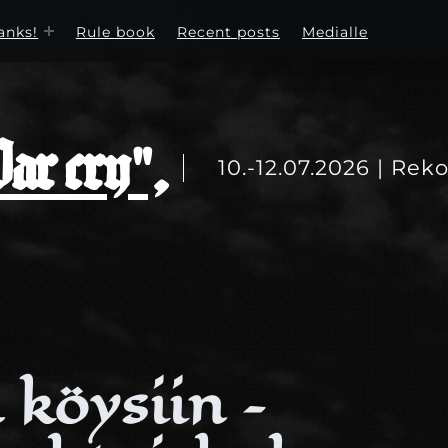
anks!
Rule book
Recent posts
Medialle
r cry",
10.-12.07.2026 | Reko
 köysiin –