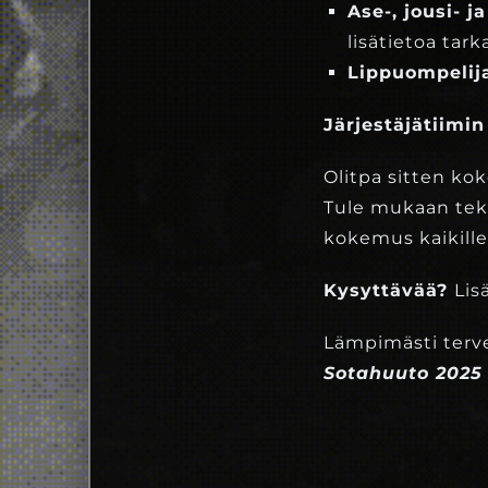
Ase-, jousi- j
lisätietoa tar
Lippuompelij
Järjestäjätiimi
Olitpa sitten kok
Tule mukaan tek
kokemus kaikille o
Kysyttävää?
Lis
Lämpimästi terv
Sotahuuto 2025 