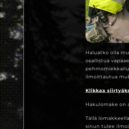
Haluatko olla m
osallistua vapaa
pehmomiekkailuta
ilmoittautua muk
Klikkaa siirtyä
Hakulomake on au
Tällä lomakkeell
sinun tulee ilmo