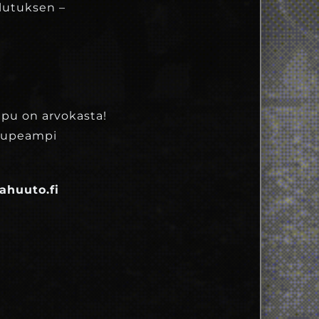
ulutuksen –
 apu on arvokasta!
n upeampi
ahuuto.fi