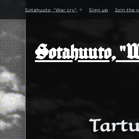
Sotahuuto, "War cry",
Sign up
Join the r
Sotahuuto, "Wa
Tartu