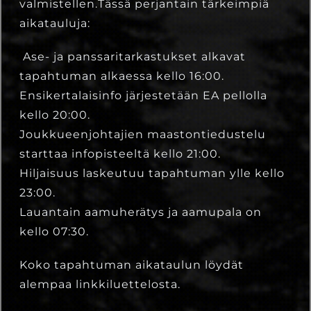
valmistellen.Tässä perjantain tärkeimpiä
aikatauluja:
Ase- ja panssaritarkastukset alkavat
tapahtuman alkaessa kello 16:00.
Ensikertalaisinfo järjestetään EA pellolla
kello 20:00.
Joukkueenjohtajien maastontiedustelu
starttaa infopisteeltä kello 21:00.
Hiljaisuus laskeutuu tapahtuman ylle kello
23:00.
Lauantain aamuherätys ja aamupala on
kello 07:30.
Koko tapahtuman aikataulun löydät
alempaa linkkiluettelosta.