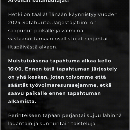
Arvoisat sotahuutajat!
12.7.2024
Severi Boesen
Hetki on täällä! Tänään käynnistyy vuoden
2024 Sotahuuto. Järjestäjätiimi on
saapunut paikalle ja valmiina
vastaanottamaan osallistujat perjantai
iltapäivästä alkaen.
Muistutuksena tapahtuma alkaa kello
16:00. Ennen tätä tapahtuman järjestely
on yhä kesken, joten toivomme että
säästät
työvoimaresurssejamme, etkä
saavu paikalle ennen tapahtuman
alkamista.
Perinteiseen tapaan perjantai sujuu lähinnä
lauantain ja sunnuntain taisteluja