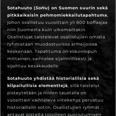
Sotahuuto (
SoHu
) on Suomen suurin sekä
pitkäaikaisin pehmomiekkailutapahtuma
,
johon osallistuu vuosittain yli 600 boffaajaa
niin Suomesta kuin ulkomailtakin.
Osallistujat taistelevat osallistujien omista
ryhmistään muodostuvissa armeijoissa
keskenään. Tapahtuma on viikonlopun
mittainen, vaihtelee sijainnillisesti ja
sijoittuu kesäkaudelle.
Sotahuuto yhdistää historiallisia sekä
kilpailullisia elementtejä
, sillä taistelut
pisteytetään ja niiden taustalla on
vuosittain vaihteleva viitekehys perustuu
historiallisiin sotiin. Osallistujien ryhmät
antavat pisteitä toisilleen suoriutumisen