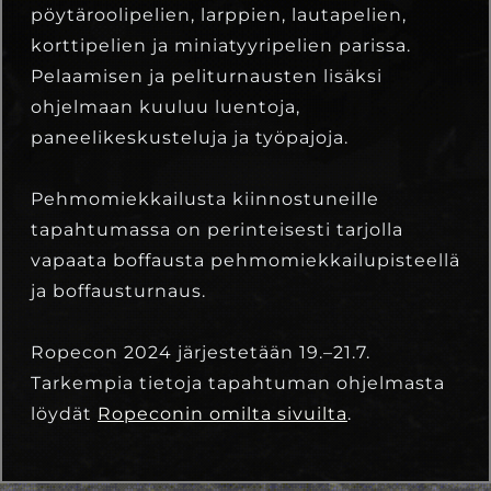
pöytäroolipelien, larppien, lautapelien,
korttipelien ja miniatyyripelien parissa.
Pelaamisen ja peliturnausten lisäksi
ohjelmaan kuuluu luentoja,
paneelikeskusteluja ja työpajoja.
Pehmomiekkailusta kiinnostuneille
tapahtumassa on perinteisesti tarjolla
vapaata boffausta pehmomiekkailupisteellä
ja boffausturnaus.
Ropecon 2024 järjestetään 19.–21.7.
Tarkempia tietoja tapahtuman ohjelmasta
löydät
Ropeconin omilta sivuilta
.