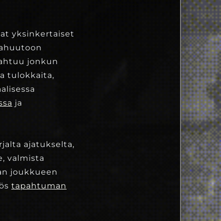
at yksinkertaiset
otahuutoon
pahtuu jonkun
 tulokkaita,
aalisessa
ssa
ja
jalta ajatukselta,
e, valmista
man joukkueen
yös
tapahtuman