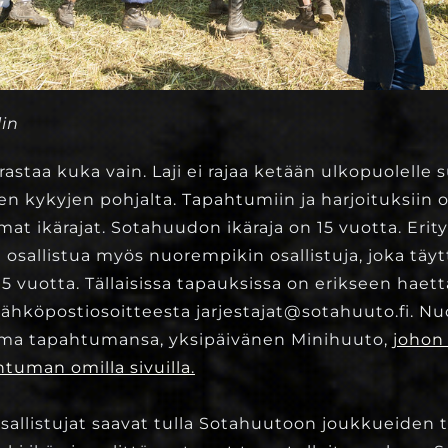
lin
rastaa kuka vain. Laji ei rajaa ketään ulkopuolelle
ten kykyjen pohjalta. Tapahtumiin ja harjoituksiin 
mat ikärajat. Sotahuudon ikäraja on 15 vuotta. Erity
osallistua myös nuorempikin osallistuja, joka t
 vuotta. Tällaisissa tapauksissa on erikseen haett
 sähköpostiosoitteesta jarjestajat@sotahuuto.fi. N
 oma tapahtumansa, yksipäivänen Minihuuto,
johon 
uman omilla sivuilla.
osallistujat saavat tulla Sotahuutoon joukkueiden 