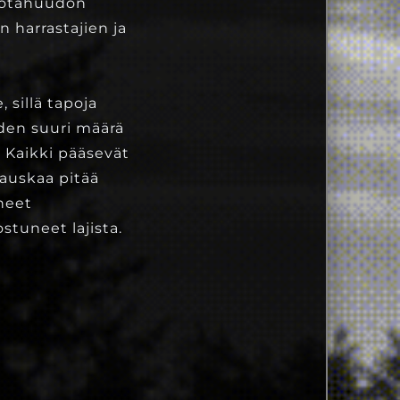
n Sotahuudon
n harrastajien ja
 sillä tapoja
iden suuri määrä
. Kaikki pääsevät
auskaa pitää
neet
tuneet lajista.