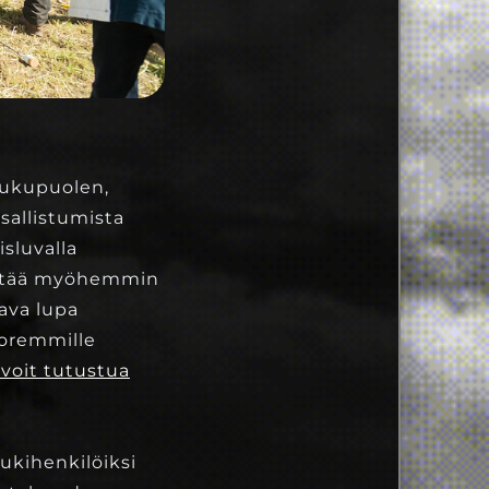
 sukupuolen,
osallistumista
isluvalla
äyttää myöhemmin
ava lupa
uoremmille
voit tutustua
tukihenkilöiksi