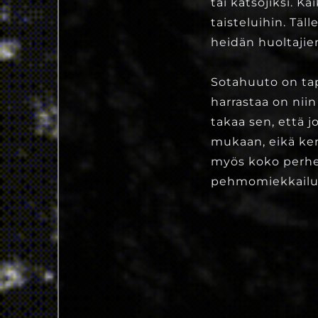
tai katsojiksi. K
taisteluihin. Täl
heidän huoltajie
Sotahuuto on tapa
harrastaa on niin
takaa sen, että j
mukaan, eikä ken
myös koko perhee
pehmomiekkailun 