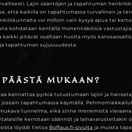
rvallisesti. Lajin sääntöjen ja tapahtuman henkilö
e, että kaikilla on tapahtumassa turvallinen ja terv
henkilökunnalta voi milloin vain kysyä apua tai kert
na kohdataan kentällä monennäköisiä vastustajia 
 kaikki pitävät osaltaan huolta myös kanssaosallis
 ja tapahtuman sujuvuudesta.
 PÄÄSTÄ MUKAAN?
 kannattaa pyrkiä tutustumaan lajiin ja harrastaj
ai jossain tapahtumassa käymällä. Pehmomiekkailuh
 mukava tunnelma, eikä sinne menemistä vieraana
rtalaisille kerrotaan säännöt ja lainavarusteitakin on
ksista löydät tietoa
Boffaus.fi-sivulta
ja muista tap