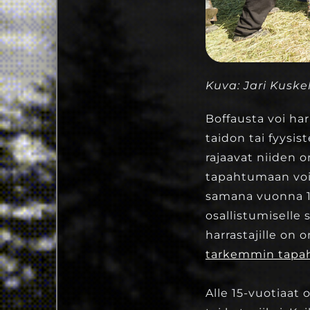
Kuva: Jari Kuske
Boffausta voi har
taidon tai fyysis
rajaavat niiden o
tapahtumaan voi 
samana vuonna 15
osallistumiselle
harrastajille on
tarkemmin tapaht
Alle 15-vuotiaat 