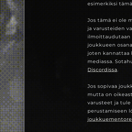
esimerkiksi täm
Jos tämä ei ole 
ja varusteiden v
ilmoittaudutaan
joukkueen osana.
joten kannattaa k
mediassa. Sotahu
Discordissa
.
Jos sopivaa joukk
mutta on oikeasti
varusteet ja tu
perustamiseen l
joukkuementore