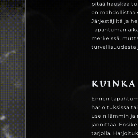
pitää hauskaa tu
on mahdollistaa s
Järjestäjiltä ja 
Tapahtuman aika
merkeissä, mutta
turvallisuudesta
KUINKA
Ennen tapahtumaa
harjoituksissa t
usein lämmin ja
jännittää. Ensike
tarjolla. Harjoitu