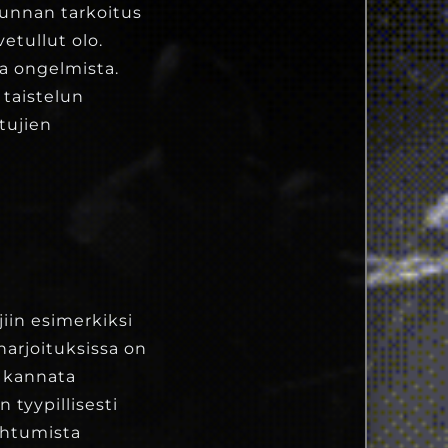
kunnan tarkoitus
etullut olo.
oa ongelmista.
taistelun
tujien
iin esimerkiksi
arjoituksissa on
 kannata
 tyypillisesti
ahtumista