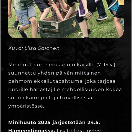
Kuva: Liisa Salonen
Minihuuto on peruskouluikäisille (7–15 v.)
suunnattu yhden päivän mittainen
pehmomiekkailutapahtuma, joka tarjoaa
nuorille harrastajille mahdollisuuden kokea
suuria kamppailuja turvallisessa
ympäristössä.
Minihuuto 2025 järjestetään 24.5.
Hämeenlinnassa.
Lisätietoja löytyy