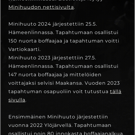
Minihuudon nettisivulta
.
Minihuuto 2024 järjestettiin 25.5.
Hämeenlinnassa. Tapahtumaan osallistui
150 nuorta boffaajaa ja tapahtuman voitti
Vartiokaarti.
Minihuuto 2023 järjestettiin 27.5.
Hämeenlinnassa. Tapahtumaan osallistui
147 nuorta boffaajaa ja mittelöiden
voittajaksi selvisi Maakansa.
Vuoden 2023
tapahtuman osapuoliin voit tutustua
tällä
sivulla
.
Ensimmäinen Minihuuto järjestettiin
vuonna 2022 Ylöjärvellä. Tapahtumaan
osallistui noin 80 innokasta boffaajanalkua.