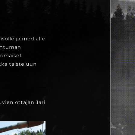
isölle ja medialle
pahtuman
nomaiset
kka taisteluun
vien ottajan Jari