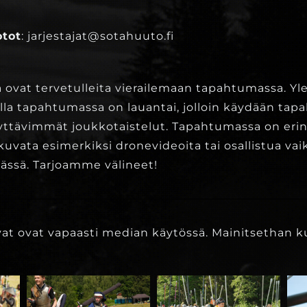
tot
: jarjestajat@sotahuuto.fi
a ovat tervetulleita vierailemaan tapahtumassa. Yle
ailla tapahtumassa on lauantai, jolloin käydään ta
yttävimmät joukkotaistelut. Tapahtumassa on eri
uvata esimerkiksi dronevideoita tai osallistua vai
ässä. Tarjoamme välineet!
at ovat vapaasti median käytössä. Mainitsethan ku