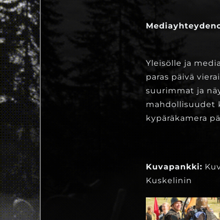
Mediayhteydeno
Yleisölle ja medi
paras päivä vier
suurimmat ja nä
mahdollisuudet k
kypäräkamera pä
Kuvapankki:
Kuv
Kuskelinin