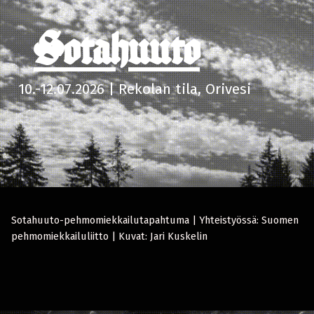
Sotahuuto
10.-12.07.2026 | Rekolan tila, Orivesi
Sotahuuto-pehmomiekkailutapahtuma | Yhteistyössä: Suomen
pehmomiekkailuliitto | Kuvat: Jari Kuskelin