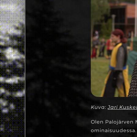
Kuva:
Jari Kuske
Olen Palojärven M
ominaisuudessa. 