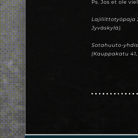
Ps. Jos et ole vi
Lajiliittotyöpaj
Jyväskylä).
Sotahuuto-yhdist
(Kauppakatu 41,