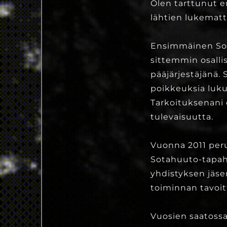
Olen tarttunut en
lähtien lukemat
Ensimmäinen Sota
sittemmin osalli
pääjärjestäjänä.
poikkeuksia luk
Tarkoituksenani o
tulevaisuutta.
Vuonna 2011 per
Sotahuuto-tapaht
yhdistyksen jäse
toiminnan tavoit
Vuosien saatossa