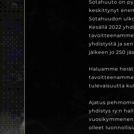
Sotahuuto on py
keskittynyt en
Sotahuudon ulko
Kesällä 2022 yhdi
tavoitteenamme o
yhdistystä ja s
jälkeen jo 250 j
Haluamme herätel
tavoitteenamme o
tulevaisuutta kut
Ajatus pehmomiekk
yhdistys ry:n hall
vuosikymmenen aj
olleet luonnollisi