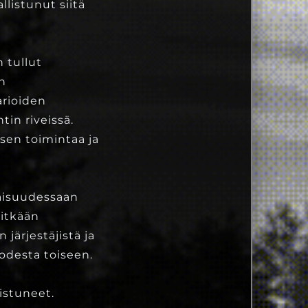
llistunut siitä
 tullut
n
arioiden
in riveissä.
ksen toimintaa ja
aisuudessaan
Pitkään
ärjestäjistä ja
odesta toiseen.
istuneet.