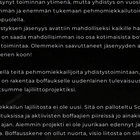
synyt toiminnan ytimenä, mutta yhdistys on vuosi
emmän ja enemmän tukemaan pehmomiekkailutoi
puolella.
styksen jäsenyys avattiin mahdolliseksi kaikille h
n saada mahdollisimman iso osa kotimaisista boff
en toimintaa. Olemmekin saavuttaneet jäsenyyden
äsenen koon!
lä teitä pehmomiekkailijoita yhdistystoimintaan, 
n rakentaa boffaukselle uudenlainen tulevaisuus
summe lajiliittoprojektiksi.
ailun lajiliitosta ei ole uusi. Sitä on palloteltu 
ituksissa ja aktiivisten boffaajien piireissä jo ainak
an. Aiemmin projekti ei ole juurikaan edennyt ja 
a. Boffausskene on ollut nuorta, visio liitosta on ol