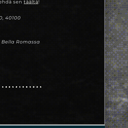
 tehdä sen
täältä
!
10, 40100
a Bella Romassa