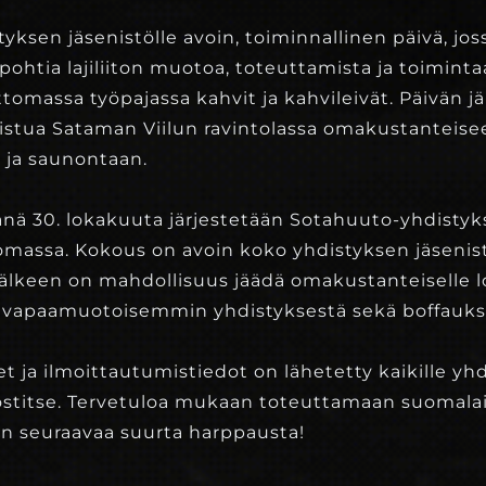
yksen jäsenistölle avoin, toiminnallinen päivä, jos
htia lajiliiton muotoa, toteuttamista ja toimintaa.
tomassa työpajassa kahvit ja kahvileivät. Päivän j
listua Sataman Viilun ravintolassa omakustanteise
 ja saunontaan.
nä 30. lokakuuta järjestetään Sotahuuto-yhdisty
Romassa. Kokous on avoin koko yhdistyksen jäsenist
lkeen on mahdollisuus jäädä omakustanteiselle lo
vapaamuotoisemmin yhdistyksestä sekä boffaukse
 ja ilmoittautumistiedot on lähetetty kaikille yh
postitse. Tervetuloa mukaan toteuttamaan suomala
 seuraavaa suurta harppausta!