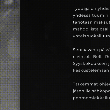
Työpaja on yhdist
yhdessä tuumin po
tarjotaan maksut
mahdollista osal
yhteisruokailuun
Seuraavana päivä
ravintola Bella 
Syyskokouksen jä
keskustelemaan 
Tarkemmat ohjeet
jäsenille sähkö
pehmomiekkailun