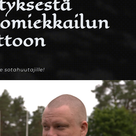
tyksestä
omiekkailun
ittoon
e sotahuutajille!