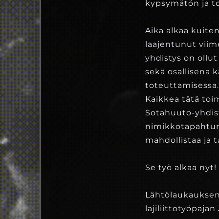
kypsymätön ja to
Aika alkaa kuite
laajentunut viim
yhdistys on oll
sekä osallisena
toteuttamisessa.
Kaikkea tätä toi
Sotahuuto-yhdist
nimikkotapahtuman
mahdollistaa ja
Se työ alkaa nyt!
Lähtölaukauksena
lajiliittotyöpaja