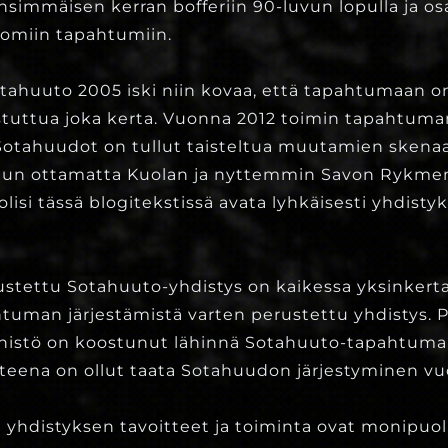
simmäisen kerran bofferiin 90-luvun lopulla ja osa
tomiin tapahtumiin.
huuto 2005 iski niin kovaa, että tapahtumaan on
stuttua joka kerta. Vuonna 2012 toimin tapahtuma
 Sotahuudot on tullut taisteltua muutamien skena
uun ottamatta Kuolan ja nyttemmin Savon Rykment
lisi tässä blogitekstissä avata lyhkäisesti yhdisty
ustettu Sotahuuto-yhdistys on kaikessa yksinkert
uman järjestämistä varten perustettu yhdistys. 
nistö on koostunut lähinnä Sotahuuto-tapahtuman j
teena on ollut taata Sotahuudon järjestyminen vu
 yhdistyksen tavoitteet ja toiminta ovat monipuol