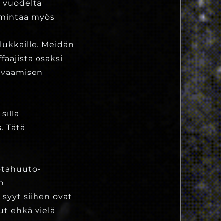
 vuodelta
mintaa myös
alukkaille. Meidän
aajista osaksi
 avaamisen
sillä
. Tätä
Sotahuuto-
in
syyt siihen ovat
lut ehkä vielä