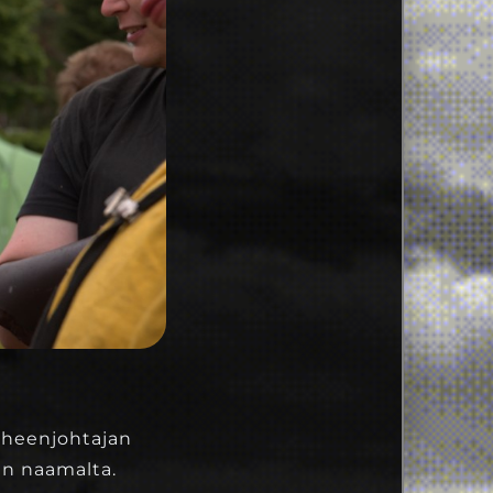
puheenjohtajan
in naamalta.