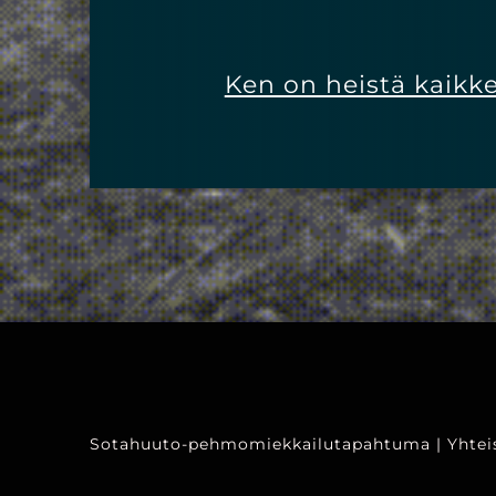
Ken on heistä kaik
Sotahuuto-pehmomiekkailutapahtuma | Yhteist