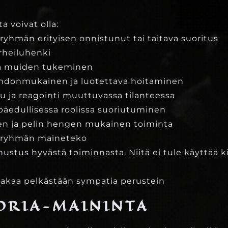
a voivat olla:
i ryhmän erityisen onnistunut tai taitava suoritus
rheiluhenki
 ja muiden tukeminen
ohdonmukainen ja luotettava hoitaminen
ju ja reagointi muuttuvassa tilanteessa
epäedullisessa roolissa suoriutuminen
inen ja pelin hengen mukainen toiminta
ai ryhmän maineteko
nustus hyvästä toiminnasta. Niitä ei tule käyttää 
jakaa pelkästään sympatia perustein
ORIA-MAININTA