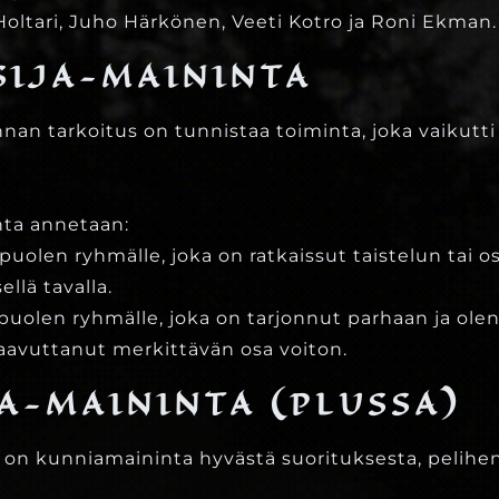
Holtari, Juho Härkönen, Veeti Kotro ja Roni Ekman.
SIJA-MAININTA
nan tarkoitus on tunnistaa toiminta, joka vaikutti 
nta annetaan:
uolen ryhmälle, joka on ratkaissut taistelun tai o
ellä tavalla.
puolen ryhmälle, joka on tarjonnut parhaan ja ol
saavuttanut merkittävän osa voiton.
A-MAININTA (PLUSSA)
sa on kunniamaininta hyvästä suorituksesta, pelihe