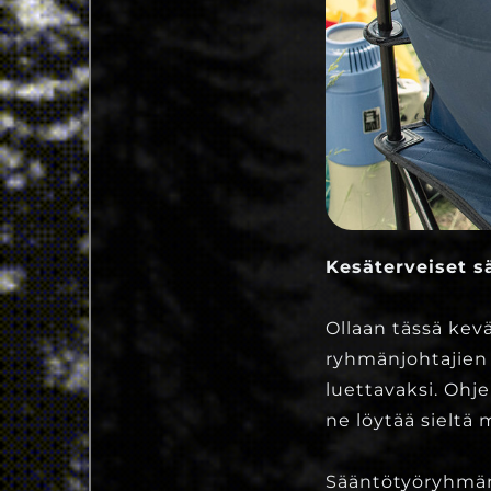
Kesäterveiset 
Ollaan tässä kev
ryhmänjohtajien a
luettavaksi. Ohj
ne löytää sielt
Sääntötyöryhmän 