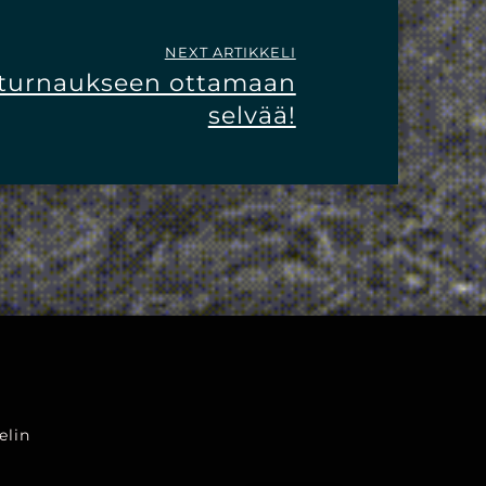
NEXT ARTIKKELI
äturnaukseen ottamaan
selvää!
elin