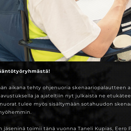
sääntötyöryhmästä!
ään aikana tehty ohjenuoria skenaariopalautteen 
vustuksella ja ajateltiin nyt julkaista ne etukätee
enuorat tulee myös sisältymään sotahuudon skenaar
ä myöhemmin.
jäseninä toimii tänä vuonna Taneli Kupias, Eero 