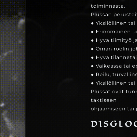
toiminnasta.
Plussan perusteit
● Yksilöllinen ta
● Erinomainen u
● Hyvä tiimityö
● Oman roolin j
● Hyvä tilanneta
● Vaikeassa tai 
● Reilu, turvall
● Yksilöllinen t
Plussat ovat tun
taktiseen
ohjaamiseen tai 
DISGLO