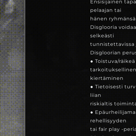
Ensisijainen tap
pelaajan tai
hänen ryhmänsä 
Disglooria voidaa
selkeästi
tunnistettavissa 
Disgloorian perus
● Toistuva/räike
tarkoitukselline
kiertäminen
● Tietoisesti tur
liian
riskialtis toimin
● Epäurheilijama
rehellisyyden
tai fair play -pe