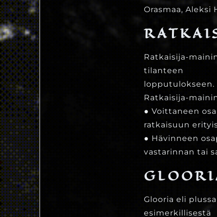
Orasmaa, Aleksi 
RATKAI
Ratkaisija-mainin
tilanteen
lopputulokseen.
Ratkaisija-maini
● Voittaneen osap
ratkaisuun erityis
● Hävinneen osa
vastarinnan tai 
GLOORI
Glooria eli plus
esimerkillisestä