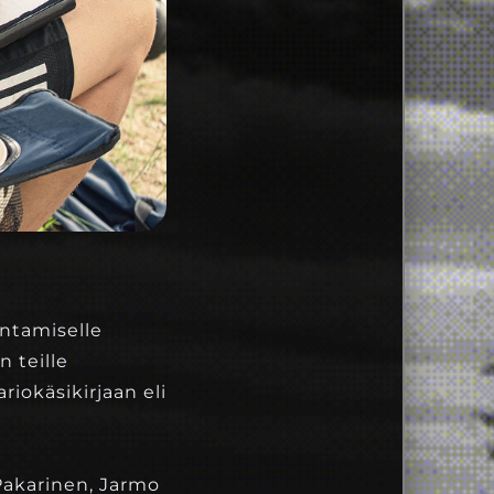
antamiselle
n teille
iokäsikirjaan eli
Pakarinen, Jarmo