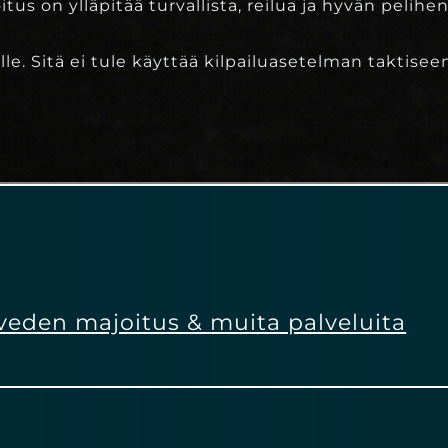
itus on ylläpitää turvallista, reilua ja hyvän peli
ujille. Sitä ei tule käyttää kilpailuasetelman taktis
iveden majoitus & muita palveluita