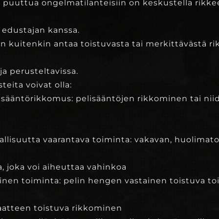
a puuttua ongelmatilanteisiin on keskustella rikk
edustajan kanssa.
n kuitenkin antaa toistuvasta tai merkittävästä ri
ja perusteltavissa.
teita voivat olla:
ä sääntörikkomus: pelisääntöjen rikkominen tai nii
n
vallisuutta vaarantava toiminta: vakavan, huolimaton
ta, joka voi aiheuttaa vahinkoa
inen toiminta: pelin hengen vastainen toistuva to
riaatteen toistuva rikkominen