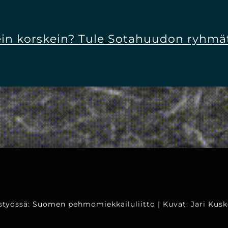
kein korskein? Tule Sotahuudon ryhm
yössä: Suomen pehmomiekkailuliitto | Kuvat: Jari Kusk