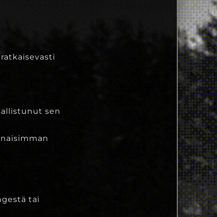
ratkaisevasti
sallistunut sen
ennaisimman
ngestä tai