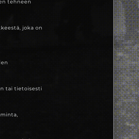
een tehneen
kkeestä, joka on
den
 tai tietoisesti
iminta,