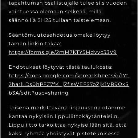
tapahtuman osallistujalle tulee siis vuoden
vaihtuessa olemaan selkeää, millä
säännöillä SH25 tullaan taistelemaan.
Sääntömuutosehdotuslomake löytyy
tämän linkin takaa:
https://forms.gle/2mM7KTY5Mdvvc33V9
Ehdotukset löytyvät tästä taulukosta:
https://docs.google.com/spreadsheets/d/1Yt
2harlLDs0hPFZ7fK_jZfisWEFS7oZjK1VR9OxS
b3A/edit?usp=sharing
Toisena merkittävänä linjauksena otamme
kantaa nykyisiin lippuliittokäytänteisiin.
Lippuliitto tarkoittaa nykyisellään sitä, että
kaksi ryhmää yhdistyvät pisteteknisessä