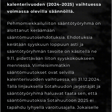
kalenterivuoden (2024–2025) vaihtuessa
voimassa olevilla säännöillä.
Pehmomiekkailuliiton sääntötyöryhmä on
aloittanut keräämään
sääntömuutosehdotuksia. Ehdotuksia
kerätään syyskuun loppuun asti ja
sääntötyöryhmän tavoite on käsitellä ne
9.11. pidettävään liiton syyskokoukseen
mennessä. Viimeisimmätkin
sääntömuutokset ovat selvillä
kalenterivuoden vaihtuessa, eli 31.12.2024.
Tällä linjauksella Sotahuudon järjestäjät ja
sääntötyöryhmä haluavat taata sen, että
sääntömuutoksia Sotahuutoon 2025 ei
tapahdu lyhyellä varoitusajalla. Jokaiselle