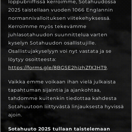
loppubriiffissä kerroimme, Sotahuudossa
19.8.2024
Severi Boesen
2025 taistellaan vuoden 1066 Englannin
normannivalloituksen viitekehyksessä.
Kerroimme myös tekevämme
juhlasotahuudon suunnittelua varten
kyselyn Sotahuudon osallistujille.
Osallistujakyselyyn voi nyt vastata ja se
löytyy osoitteesta:
https://forms.gle/8BGSE2hizhZfXJHT9
.
Vaikka emme voikaan ihan vielä julkaista
tapahtuman sijaintia ja ajankohtaa,
tahdomme kuitenkin tiedottaa kahdesta
Sotahuutoon liittyvästä linjauksesta hyvissä
ajoin.
Sotahuuto 2025 tullaan taistelemaan