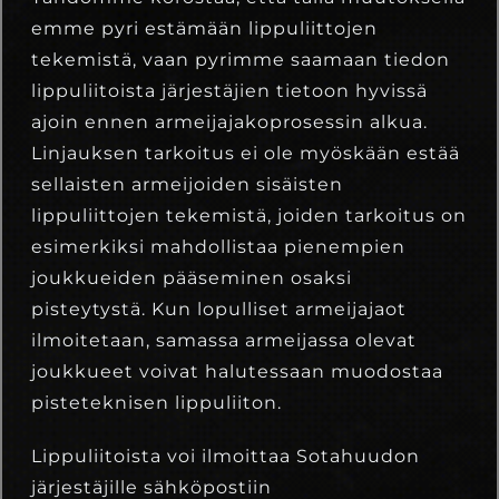
emme pyri estämään lippuliittojen
tekemistä, vaan pyrimme saamaan tiedon
lippuliitoista järjestäjien tietoon hyvissä
ajoin ennen armeijajakoprosessin alkua.
Linjauksen tarkoitus ei ole myöskään estää
sellaisten armeijoiden sisäisten
lippuliittojen tekemistä, joiden tarkoitus on
esimerkiksi mahdollistaa pienempien
joukkueiden pääseminen osaksi
pisteytystä. Kun lopulliset armeijajaot
ilmoitetaan, samassa armeijassa olevat
joukkueet voivat halutessaan muodostaa
pisteteknisen lippuliiton.
Lippuliitoista voi ilmoittaa Sotahuudon
järjestäjille sähköpostiin