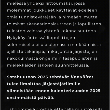
mielessä yhdeksi liittoumaksi, jossa
molemmat joukkueet käyttävät edelleen
omia tunnistevärejään ja nimeään, mutta
toimivat skenaariopalautteen ja lopullisten
tulosten valossa yhtenä kokonaisuutena.
Nykykäytänteissä lippuliittojen
solmimiselle ei ole olemassa minkäänlaista
ajallista takarajaa, mikä johtaa järjestäjien
näkökulmasta ongelmiin tasapuolisten ja
mielekkäiden jakojen suunnittelussa.
Sotahuutoon 2025 tehtävät
lippuliitot
tulee ilmoittaa järjestäjätiimille
viimeistään ennen kalenterivuoden 2025
ensimmäistä päivää.
Tahdomme korostaa, että tällä muutoksella