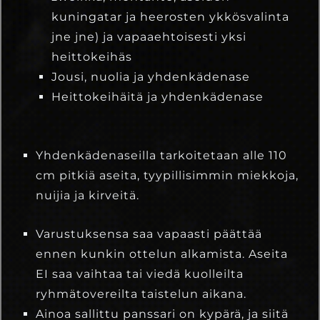
kuningatar ja heerosten ykkösvalinta
jne jne) ja vapaaehtoisesti yksi
heittokeihäs
Jousi, nuolia ja yhdenkädenase
Heittokeihäitä ja yhdenkädenase
Yhdenkädenaseilla tarkoitetaan alle 110
cm pitkiä aseita, tyypillisimmin miekkoja,
nuijia ja kirveitä.
Varustuksensa saa vapaasti päättää
ennen kunkin ottelun alkamista. Aseita
EI saa vaihtaa tai viedä kuolleilta
ryhmätovereilta taistelun aikana.
Ainoa sallittu panssari on kypärä, ja siitä