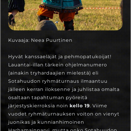
Kuvaaja: Neea Puurtinen
Hyvät kanssaeläjät ja pehmopatukoijat!
Lauantai-illan tärkein ohjelmanumero
(ainakin tryhardaajien mielestä) eli
Sotahuudon ryhmäturnaus ilmaantuu
jälleen kerran iloksenne ja juhlistaa omalta
osaltaan tapahtuman pyöreitä
järjestyskierroksia noin
kello 19
. Viime
vuodet ryhmäturnauksen voiton on vienyt
juonikas ja kunnianhimoinen
Harhamainparvi, mutta onko Sotahuudon