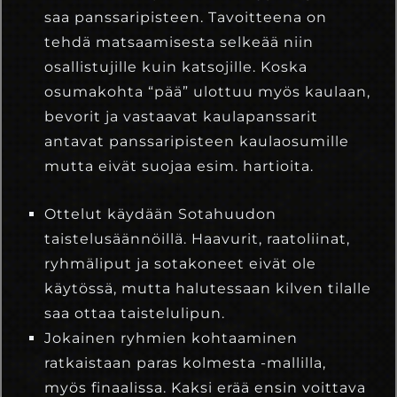
saa panssaripisteen. Tavoitteena on
tehdä matsaamisesta selkeää niin
osallistujille kuin katsojille. Koska
osumakohta “pää” ulottuu myös kaulaan,
bevorit ja vastaavat kaulapanssarit
antavat panssaripisteen kaulaosumille
mutta eivät suojaa esim. hartioita.
Ottelut käydään Sotahuudon
taistelusäännöillä. Haavurit, raatoliinat,
ryhmäliput ja sotakoneet eivät ole
käytössä, mutta halutessaan kilven tilalle
saa ottaa taistelulipun.
Jokainen ryhmien kohtaaminen
ratkaistaan paras kolmesta -mallilla,
myös finaalissa. Kaksi erää ensin voittava