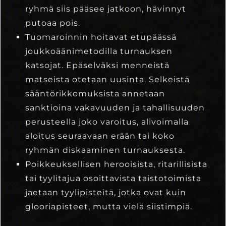
ryhmä siis pääsee jatkoon, hävinnyt
putoaa pois.
Tuomaroinnin hoitavat etupäässä
joukkoäänimetodilla turnauksen
katsojat. Epäselväksi menneistä
matseista otetaan uusinta. Selkeistä
sääntörikkomuksista annetaan
sanktioina vakavuuden ja tahallisuuden
perusteella joko varoitus, alivoimalla
aloitus seuraavaan erään tai koko
ryhmän diskaaminen turnauksesta.
Poikkeuksellisen herooisista, ritarillisista
tai tyylitajua osoittavista taistotoimista
jaetaan tyylipisteitä, jotka ovat kuin
glooriapisteet, mutta vielä siistimpiä.