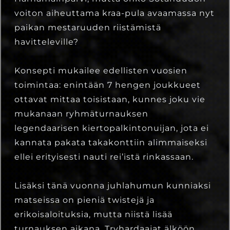
voiton aiheuttama kraa-pula avaamassa nyt
paikan mestaruuden riistämistä
havitteleville?
Konsepti mukailee edellisten vuosien
toimintaa: enintään 7 hengen joukkueet
ottavat mittaa toisistaan, kunnes joku vie
mukanaan ryhmäturnauksen
legendaarisen kiertopalkintonuijan, jota ei
kannata pakata takakonttiin alimmaiseksi
ellei erityisesti nauti rei’istä rinkassaan.
Lisäksi tänä vuonna juhlahumun kunniaksi
matseissa on pieniä twistejä ja
erikoisaloituksia, mutta niistä lisää
turnauksen aikana. Tryhardaajat älköön