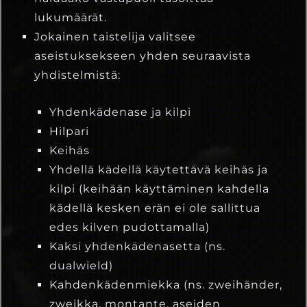
lukumäärät.
Jokainen taistelija valitsee
aseistuksekseen yhden seuraavista
yhdistelmistä:
Yhdenkädenase ja kilpi
Hilpari
Keihäs
Yhdellä kädellä käytettävä keihäs ja
kilpi (keihään käyttäminen kahdella
kädellä kesken erän ei ole sallittua
edes kilven pudottamalla)
Kaksi yhdenkädenasetta (ns.
dualwield)
Kahdenkädenmiekka (ns. zweihänder,
zweikka, montante, aseiden