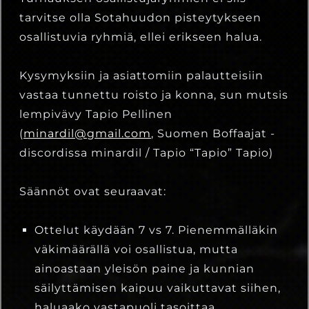
tarvitse olla Sotahuudon pisteytykseen
osallistuvia ryhmiä, ellei erikseen halua.
Kysymyksiin ja asiattomiin palautteisiin
vastaa tunnettu roisto ja konna, sun mutsis
lempivävy Tapio Pellinen
(
minardil@gmail.com
, Suomen Boffaajat -
discordissa minardil / Tapio “Tapio” Tapio)
Säännöt ovat seuraavat:
Ottelut käydään 7 vs 7. Pienemmälläkin
väkimäärällä voi osallistua, mutta
ainoastaan yleisön paine ja kunnian
säilyttämisen kaipuu vaikuttavat siihen,
haluaako vastapuoli tasoittaa