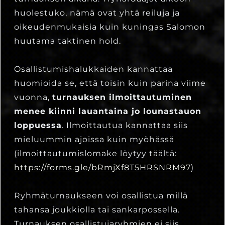
huolestuko, nämä ovat yhtä reiluja ja
oikeudenmukaisia kuin kuningas Salomon
huutama taktinen hold.
Osallistumishalukkaiden kannattaa
huomioida se, että toisin kuin parina viime
vuonna,
turnauksen ilmoittautuminen
menee kiinni lauantaina jo lounastauon
loppuessa
. Ilmoittautua kannattaa siis
mieluummin ajoissa kuin myöhässä
(ilmoittautumislomake löytyy täältä:
https://forms.gle/bRmjXf8T5HRSNRM97
)
Ryhmäturnaukseen voi osallistua millä
tahansa joukkiolla tai sankarpossella.
Turnauksen osallistujaryhmien ei siis