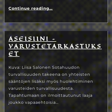
Continue reading
…
ASEISIIN! –
22.6.2023
Eetu Kinnunen
VARUSTETARKASTUKS
ET
Kuva: Liisa Salonen Sotahuudon
turvallisuuden takeena on yhteisten
sääntöjen lisäksi myös huolehtiminen
varusteiden turvallisuudesta.
Tapahtumaan on ilmoittautunut laaja
joukko vapaaehtoisia…