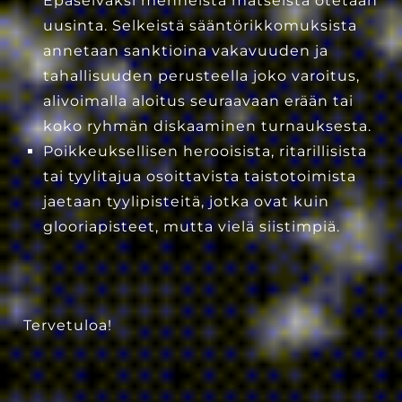
Epäselväksi menneistä matseista otetaan
uusinta. Selkeistä sääntörikkomuksista
annetaan sanktioina vakavuuden ja
tahallisuuden perusteella joko varoitus,
alivoimalla aloitus seuraavaan erään tai
koko ryhmän diskaaminen turnauksesta.
Poikkeuksellisen herooisista, ritarillisista
tai tyylitajua osoittavista taistotoimista
jaetaan tyylipisteitä, jotka ovat kuin
glooriapisteet, mutta vielä siistimpiä.
Tervetuloa!