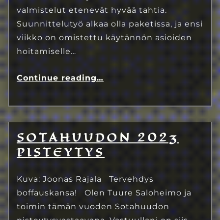
valmistelut etenevät hyvää tahtia.
Suunnittelutyö alkaa olla paketissa, ja ensi
viikko on omistettu käytännön asioiden
hoitamiselle…
Continue reading
…
SOTAHUUDON 2023
8.7.2023
Eetu Kinnunen
PISTEYTYS
Kuva: Joonas Rajala Tervehdys
boffauskansa! Olen Tuure Saloheimo ja
toimin tämän vuoden Sotahuudon