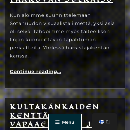
Kun aloimme suunnittelemaan
Sotahuudon visuaalista ilmettä, yksi asia
oli selvä. Tahdoimme myös taiteellisen
linjan kunnioittavan tapahtuman
periaatteita: Yhdessä harrastajakentän
kanssa…
Continue reading
…
KULTAKANKAIDEN
12.3.2023
Eetu Kinnunen
KENTTÄ –
VAPAAEHTOIS- JA
FI
Menu