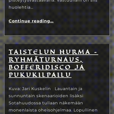
pisteytysvastaavana. Vastuullani on siis
huolehtia…
Continue reading
…
TAISTELUN HURMA –
3.7.2023
Eetu Kinnunen
RYHMÄTURNAUS,
BOFFERIDISCO JA
PUKUKILPAILU
Kuva: Jari Kuskelin Lauantain ja
sunnuntain skenaarioiden lisäksi
Sotahuudossa tullaan näkemään
monenlaista oheisohjelmaa. Lopullinen