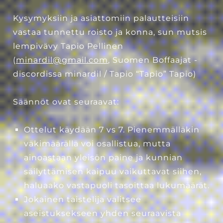
Kysymyksiin ja asiattomiin palautteisiin
vastaa tunnettu roisto ja konna, sun mutsis
lempivävy Tapio Pellinen
(
minardil@gmail.com
, Suomen Boffaajat -
discordissa minardil / Tapio “Tapio” Tapio)
Säännöt ovat seuraavat:
Ottelut käydään 7 vs 7. Pienemmälläkin
väkimäärällä voi osallistua, mutta
ainoastaan yleisön paine ja kunnian
säilyttämisen kaipuu vaikuttavat siihen,
haluaako vastapuoli tasoittaa lukumäärät.
Jokainen taistelija valitsee
aseistuksekseen yhden seuraavista