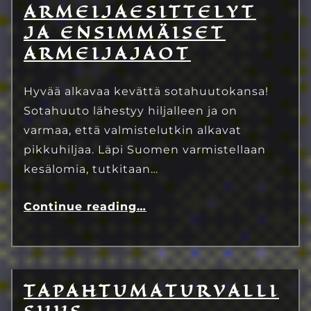
Eetu Kinnunen
ARMEIJAESITTELYT
JA ENSIMMÄISET
ARMEIJAJAOT
Hyvää alkavaa kevättä sotahuutokansa!
Sotahuuto lähestyy hiljalleen ja on
varmaa, että valmistelutkin alkavat
pikkuhiljaa. Läpi Suomen varmistellaan
kesälomia, tutkitaan…
Continue reading
…
TAPAHTUMATURVALLI
13.7.2023
Eetu Kinnunen