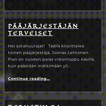
PÄÄJÄRJESTÄJÄN
9.7.2024
Eetu Kinnunen
TERVEISET
Hei sotahuutajat! Täällä kirjoittelee
toinen pääjärjestäjä, Joonas Lehtonen.
Pian on vuoden paras viikonloppu käsillä,
kun päästään mätkimään yli…
Continue reading
…