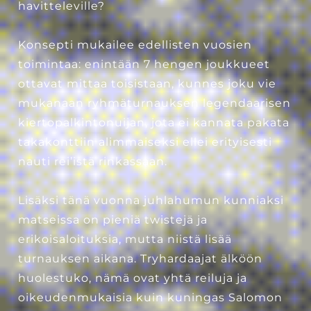
havitteleville?
Konsepti mukailee edellisten vuosien
toimintaa: enintään 7 hengen joukkueet
ottavat mittaa toisistaan, kunnes joku vie
mukanaan ryhmäturnauksen legendaarisen
kiertopalkintonuijan, jota ei kannata pakata
takakonttiin alimmaiseksi ellei erityisesti
nauti rei’istä rinkassaan.
Lisäksi tänä vuonna juhlahumun kunniaksi
matseissa on pieniä twistejä ja
erikoisaloituksia, mutta niistä lisää
turnauksen aikana. Tryhardaajat älköön
huolestuko, nämä ovat yhtä reiluja ja
oikeudenmukaisia kuin kuningas Salomon