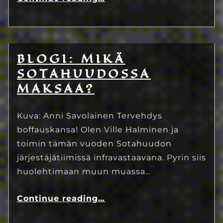
BLOGI: MIKÄ
8.6.2023
Eetu Kinnunen
SOTAHUUDOSSA
MAKSAA?
Kuva: Anni Savolainen Tervehdys
boffauskansa! Olen Ville Halminen ja
toimin tämän vuoden Sotahuudon
järjestäjätiimissä infravastaavana. Pyrin siis
huolehtimaan muun muassa…
Continue reading
…