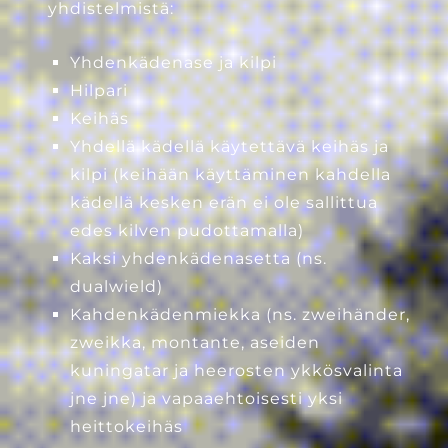
yhdistelmistä:
Yhdenkädenase ja kilpi
Hilpari
Keihäs
Yhdellä kädellä käytettävä keihäs ja
kilpi (keihään käyttäminen kahdella
kädellä kesken erän ei ole sallittua
edes kilven pudottamalla)
Kaksi yhdenkädenasetta (ns.
dualwield)
Kahdenkädenmiekka (ns. zweihänder,
zweikka, montante, aseiden
kuningatar ja heerosten ykkösvalinta
jne jne) ja vapaaehtoisesti yksi
heittokeihäs