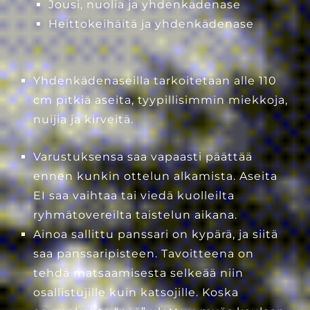
Jousi, nuolia ja yhdenkädenase
Heittokeihäitä ja yhdenkädenase
Yhdenkädenaseilla tarkoitetaan alle 110
cm pitkiä aseita, tyypillisimmin miekkoja,
nuijia ja kirveitä.
Varustuksensa saa vapaasti päättää
ennen kunkin ottelun alkamista. Aseita
EI saa vaihtaa tai viedä kuolleilta
ryhmätovereilta taistelun aikana.
Ainoa sallittu panssari on kypärä, ja siitä
saa panssaripisteen. Tavoitteena on
tehdä matsaamisesta selkeää niin
osallistujille kuin katsojille. Koska