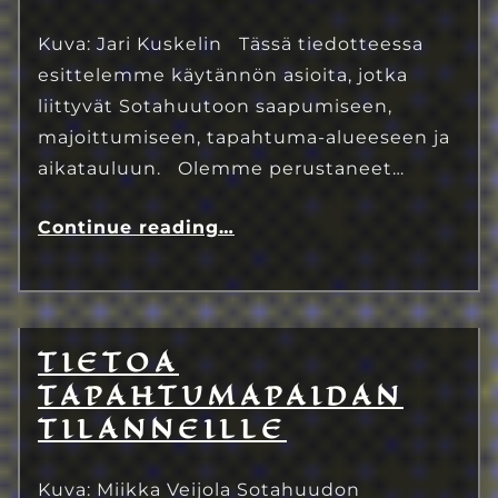
Kuva: Jari Kuskelin Tässä tiedotteessa
esittelemme käytännön asioita, jotka
liittyvät Sotahuutoon saapumiseen,
majoittumiseen, tapahtuma-alueeseen ja
aikatauluun. Olemme perustaneet…
Continue reading
…
TIETOA
9.7.2023
Eetu Kinnunen
TAPAHTUMAPAIDAN
TILANNEILLE
Kuva: Miikka Veijola Sotahuudon