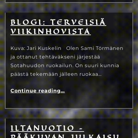
BLOGI: TERVEISIÄ
4.6.2023
Eetu Kinnunen
VIIKINHOVISTA
Kuva: Jari Kuskelin Olen Sami Törmänen
ja ottanut tehtäväkseni järjestää
Sotahuudon ruokailun. On suuri kunnia
päästä tekemään jälleen ruokaa…
Continue reading
…
ILTANUOTIO –
2.4.2023
Eetu Kinnunen
PÄÄKUVAN JULKAISU