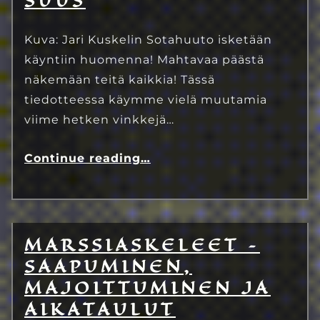
SUUS
Kuva: Jari Kuskelin Sotahuuto isketään
käyntiin huomenna! Mahtavaa päästä
näkemään teitä kaikkia! Tässä
tiedotteessa käymme vielä muutamia
viime hetken vinkkejä…
Continue reading
…
MARSSIASKELEET –
10.7.2023
Eetu Kinnunen
SAAPUMINEN,
MAJOITTUMINEN JA
AIKATAULUT