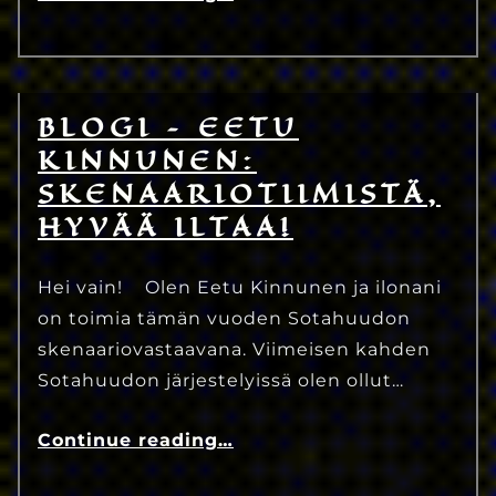
BLOGI – EETU
12.5.2025
Eetu Kinnunen
KINNUNEN:
SKENAARIOTIIMISTÄ,
HYVÄÄ ILTAA!
Hei vain! Olen Eetu Kinnunen ja ilonani
on toimia tämän vuoden Sotahuudon
skenaariovastaavana. Viimeisen kahden
Sotahuudon järjestelyissä olen ollut…
Continue reading
…