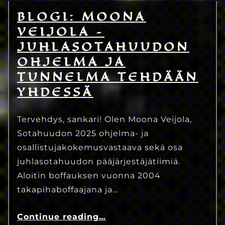
BLOGI: MOONA
30.6.2025
Eetu Kinnunen
VEIJOLA –
JUHLASOTAHUUDON
OHJELMA JA
TUNNELMA TEHDÄÄN
YHDESSÄ
Tervehdys, sankari! Olen Moona Veijola,
Sotahuudon 2025 ohjelma- ja
osallistujakokemusvastaava sekä osa
juhlasotahuudon pääjärjestäjätiimiä.
Aloitin boffauksen vuonna 2004
takapihaboffaajana ja…
Continue reading
…