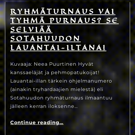
RYHMÄTURNAUS VAI
7.7.2025
Eetu Kinnunen
TYHMÄ PURNAUS? SE
SELVIÄÄ
SOTAHUUDON
LAUANTAI-ILTANA!
Kuvaaja: Neea Puurtinen Hyvät
kanssaeläjät ja pehmopatukoijat!
Lauantai-illan tärkein ohjelmanumero
(ainakin tryhardaajien mielestä) eli
Sotahuudon ryhmäturnaus ilmaantuu
jälleen kerran iloksenne…
Continue reading
…