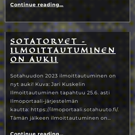
Continue reading
…
SOTATORVET –
10.6.2023
Eetu Kinnunen
ILMOITTAUTUMINEN
ON AUKI!
Sotahuudon 2023 ilmoittautuminen on
nyt auki! Kuva: Jari Kuskelin
Ilmoittautuminen tapahtuu 25.6. asti
Ilmoportaali-järjestelmän
kautta: https://ilmoportaali.sotahuuto.fi/.
Tämän jälkeen ilmoittautuminen on…
Continue reading
…