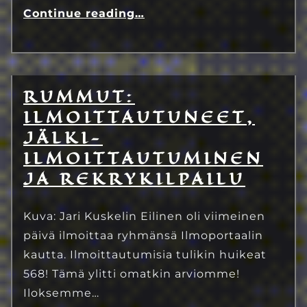
Continue reading
…
RUMMUT:
27.6.2023
Eetu Kinnunen
ILMOITTAUTUNEET,
JÄLKI-
ILMOITTAUTUMINEN
JA REKRYKILPAILU
Kuva: Jari Kuskelin Eilinen oli viimeinen
päivä ilmoittaa ryhmänsä Ilmoportaalin
kautta. Ilmoittautumisia tulikin huikeat
568! Tämä ylitti omatkin arviomme!
Iloksemme…