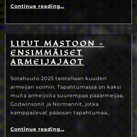
Continue reading
…
LIPUT MASTOON –
1.4.2025
Eetu Kinnunen
ENSIMMÄISET
ARMEIJAJAOT
Sotahuuto 2025 taistellaan kuuden
armeijan voimin. Tapahtumassa on kaksi
muita armeijoita suurempaa pääarmeijaa,
Godwinsonit ja Normannit, jotka
kamppailevat pääosan tapahtumaa…
Continue reading
…