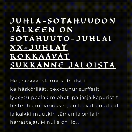
JUHLA-SOTAHUUDON
3.4.2025
Eetu Kinnunen
JÄLKEEN ON
SOTAHUUTO-JUHLA!
XX-JUHLAT
ROKKAAVAT
SUKKANNE JALOISTA
Hei, rakkaat skirmusuburistit,
keihäsköriläät, pex-puhurisurffarit,
lypsytulppalakimiehet, paljasjalkapuristit,
histel-hieronymokset, boffaavat boudicat
ja kaikki muutkin tämän jalon lajin
harrastajat. Minulla on ilo…