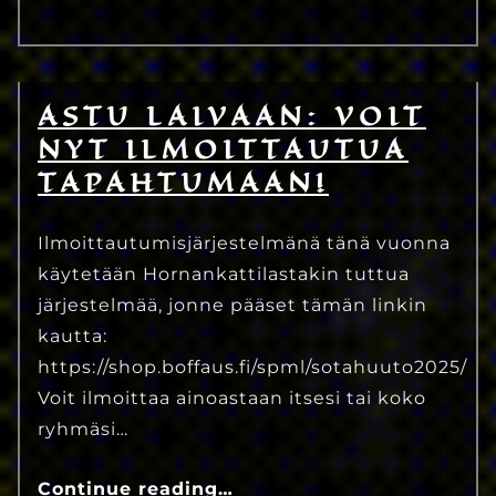
ASTU LAIVAAN: VOIT
1.6.2025
Eetu Kinnunen
NYT ILMOITTAUTUA
TAPAHTUMAAN!
Ilmoittautumisjärjestelmänä tänä vuonna
käytetään Hornankattilastakin tuttua
järjestelmää, jonne pääset tämän linkin
kautta:
https://shop.boffaus.fi/spml/sotahuuto2025/
Voit ilmoittaa ainoastaan itsesi tai koko
ryhmäsi…
Continue reading
…