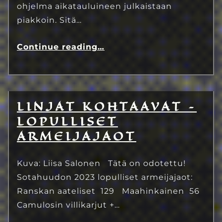
ohjelma aikatauluineen julkaistaan
piakkoin. Sitä…
Continue reading
…
LINJAT KOHTAAVAT –
28.6.2023
Eetu Kinnunen
LOPULLISET
ARMEIJAJAOT
Kuva: Liisa Salonen Tätä on odotettu!
Sotahuudon 2023 lopulliset armeijajaot:
Ranskan aateliset 129 Maahinkainen 56
Camulosin villikarjut +…