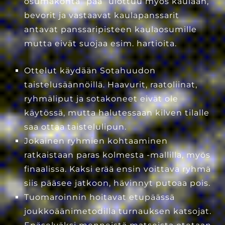
osumakohta “pää” ulottuu myös kaulaan,
bevorit ja vastaavat kaulapanssarit
antavat panssaripisteen kaulaosumille
mutta eivät suojaa esim. hartioita.
Ottelut käydään Sotahuudon
taistelusäännöillä. Haavurit, raatoliinat,
ryhmäliput ja sotakoneet eivät ole
käytössä, mutta halutessaan kilven tilalle
saa ottaa taistelulipun.
Jokainen ryhmien kohtaaminen
ratkaistaan paras kolmesta -mallilla, myös
finaalissa. Kaksi erää ensin voittava ryhmä
siis pääsee jatkoon, hävinnyt putoaa pois.
Tuomaroinnin hoitavat etupäässä
joukkoäänimetodilla turnauksen katsojat.