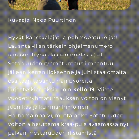
Kuvaaja: Neea Puurtinen
Hyvät kanssaeläjät ja pehmopatukoijat!
Lauantai-illan tärkein ohjelmanumero
(ainakin tryhardaajien mielestä) eli
Sotahuudon ryhmäturnaus ilmaantuu
jälleen kerran iloksenne ja juhlistaa omalta
osaltaan tapahtuman pyöreitä
järjestyskierroksia noin
kello 19
. Viime
vuodet ryhmäturnauksen voiton on vienyt
juonikas ja kunnianhimoinen
Harhamainparvi, mutta onko Sotahuudon
voiton aiheuttama kraa-pula avaamassa nyt
paikan mestaruuden riistämistä