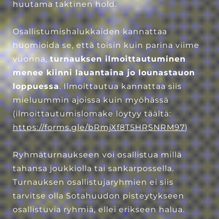
huutama taktinen hold.
Osallistumishalukkaiden kannattaa
huomioida se, että toisin kuin parina viime
vuonna,
turnauksen ilmoittautuminen
menee kiinni lauantaina jo lounastauon
loppuessa
. Ilmoittautua kannattaa siis
mieluummin ajoissa kuin myöhässä
(ilmoittautumislomake löytyy täältä:
https://forms.gle/bRmjXf8T5HRSNRM97
)
Ryhmäturnaukseen voi osallistua millä
tahansa joukkiolla tai sankarpossella.
Turnauksen osallistujaryhmien ei siis
tarvitse olla Sotahuudon pisteytykseen
osallistuvia ryhmiä, ellei erikseen halua.