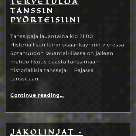
TERVETULOA
9.7.2024
Eetu Kinnunen
TANSSIN
PYÖRTEISIIN!
Tanssipaja lauantaina klo 21:00
Historiallisen leirin sisäänkäynnin vieressä
Sotahuudon lauantai-illassa on jälleen
mahdollisuus päästä tanssimaan
historiallisia tansseja! Pajassa
tanssitaan…
Continue reading
…
JAKOLINJAT –
8.3.2024