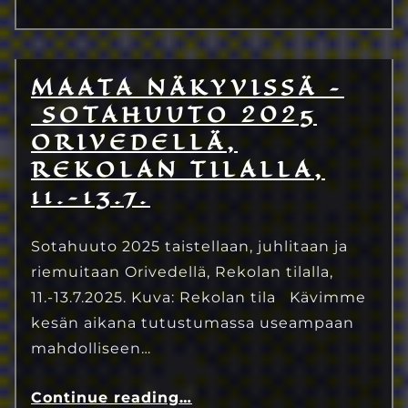
MAATA NÄKYVISSÄ –
26.8.2024
Eetu Kinnunen
SOTAHUUTO 2025
ORIVEDELLÄ,
REKOLAN TILALLA,
11.–13.7.
Sotahuuto 2025 taistellaan, juhlitaan ja
riemuitaan Orivedellä, Rekolan tilalla,
11.-13.7.2025. Kuva: Rekolan tila Kävimme
kesän aikana tutustumassa useampaan
mahdolliseen…
Continue reading
…