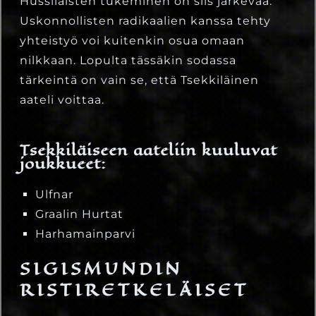
Hussilaisten tukeminen on siis järkevää.
Uskonnollisten radikaalien kanssa tehty
yhteistyö voi kuitenkin osua omaan
nilkkaan. Lopulta tässäkin sodassa
tärkeintä on vain se, että Tsekkiläinen
aateli voittaa.
Tsekkiläiseen aateliin kuuluvat
joukkueet:
Ulfnar
Graalin Hurtat
Harhamainparvi
SIGISMUNDIN
RISTIRETKELÄISET