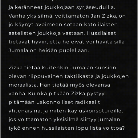
ja keränneet joukkojaan syrjäseuduilla.
Vanha yksisilmä, voittamaton Jan Zizka, on
jo käynyt avoimeen sotaan katolilaisten
aatelisten joukkoja vastaan. Hussilaiset
tietävät hyvin, että he eivät voi hävitä sillä
Jumala on heidän puolellaan.
Zizka tietää kuitenkin Jumalan suosion
olevan riippuvainen taktiikasta ja joukkojen
moraalista. Hän tietää myös olevansa
vanha. Kuinka pitkään Zizka pystyy
pitämään uskonnolliset radikaalit
yhtenäisinä, ja miten käy uskonsotureille,
jos voittamaton yksisilmä siirtyy jumalan
tykö ennen hussilaisten lopullista voittoa?