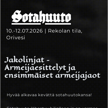
Sotahuuto
10.-12.07.2026 | Rekolan tila,
Orivesi
Jakolinjat –
Armeijaesittelyt ja
ensimmäiset armeijajaot
Hyvää alkavaa kevättä sotahuutokansa!
8.3.2024
Eetu Kinnunen