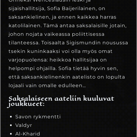
sijaishallitsija, Sofia Baijerilainen, on
saksankielinen, ja ennen kaikkea harras
katolilainen. Tämä antaa saksalaisille jotain,
johon nojata vaikeassa poliittisessa
tilanteessa. Toisaalta Sigismundin nousussa
tsekin kuninkaaksi voi olla myös omat
varjopuolensa: heikkoa hallitsijaa on
helpompi ohjailla. Sofia tietää hyvin sen,
että saksankielinenkin aatelisto on lopulta
lojaali vain omalle edulleen…
Saksalaiseen aateliin kuuluvat
joukkueet:
Savon rykmentti
Valdyr
Al-Kharid