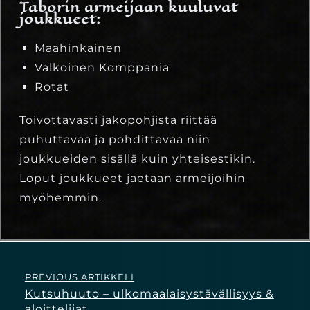
Taborin armeijaan kuuluvat
joukkueet:
Maahinkainen
Valkoinen Komppania
Rotat
Toivottavasti jakopohjista riittää
puhuttavaa ja pohdittavaa niin
joukkueiden sisällä kuin yhteisestikin.
Loput joukkueet jaetaan armeijoihin
myöhemmin.
PREVIOUS ARTIKKELI
Kutsuhuuto – ulkomaalaisystävällisyys &
aloittelijat