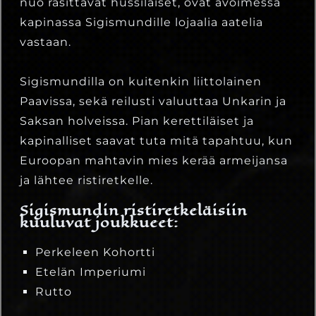
nuo rasittavat hussilaiset, ovat avoimessa
kapinassa Sigismundille lojaalia aatelia
vastaan.
Sigismundilla on kuitenkin liittolainen
Paavissa, sekä reilusti valuuttaa Unkarin ja
Saksan holveissa. Pian kerettiläiset ja
kapinalliset saavat tuta mitä tapahtuu, kun
Euroopan mahtavin mies kerää armeijansa
ja lähtee ristiretkelle.
Sigismundin ristiretkeläisiin
kuuluvat joukkueet:
Perkeleen Kohortti
Etelän Imperiumi
Rutto