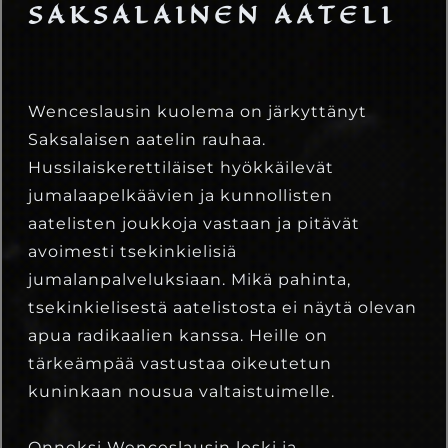
SAKSALAINEN AATELI
Wenceslausin kuolema on järkyttänyt
Saksalaisen aatelin rauhaa.
Hussilaiskerettiläiset hyökkäilevät
jumalaapelkäävien ja kunnollisten
aatelisten joukkoja vastaan ja pitävät
avoimesti tsekinkielisiä
jumalanpalveluksiaan. Mikä pahinta,
tsekinkielisestä aatelistosta ei näytä olevan
apua radikaalien kanssa. Heille on
tärkeämpää vastustaa oikeutetun
kuninkaan nousua valtaistuimelle.
Onneksi Wenceslausin leski ja