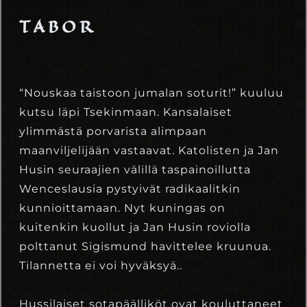
TABOR
“Nouskaa taistoon jumalan soturit!” kuuluu
kutsu läpi Tsekinmaan. Kansalaiset
ylimmästä porvarista alimpaan
maanviljelijään vastaavat. Katolisten ja Jan
Husin seuraajien välillä taspainoillutta
Wenceslausia pystyivät radikaalitkin
kunnioittamaan. Nyt kuningas on
kuitenkin kuollut ja Jan Husin roviolla
polttanut Sigismund havittelee kruunua.
Tilannetta ei voi hyväksyä..
Hussilaiset sotapäälliköt ovat kouluttaneet