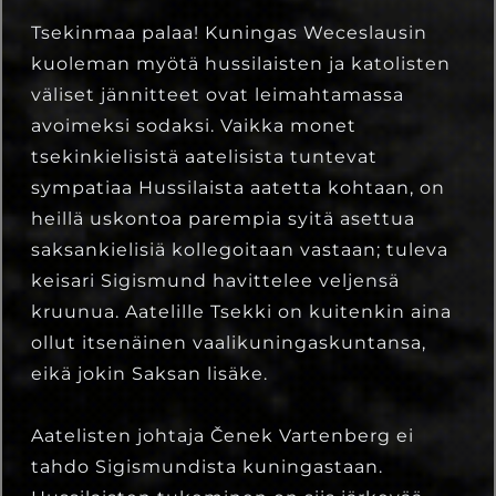
Tsekinmaa palaa! Kuningas Weceslausin
kuoleman myötä hussilaisten ja katolisten
väliset jännitteet ovat leimahtamassa
avoimeksi sodaksi. Vaikka monet
tsekinkielisistä aatelisista tuntevat
sympatiaa Hussilaista aatetta kohtaan, on
heillä uskontoa parempia syitä asettua
saksankielisiä kollegoitaan vastaan; tuleva
keisari Sigismund havittelee veljensä
kruunua. Aatelille Tsekki on kuitenkin aina
ollut itsenäinen vaalikuningaskuntansa,
eikä jokin Saksan lisäke.
Aatelisten johtaja Čenek Vartenberg ei
tahdo Sigismundista kuningastaan.