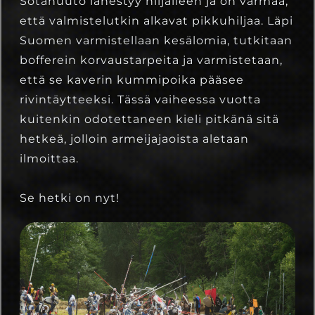
Sotahuuto lähestyy hiljalleen ja on varmaa,
että valmistelutkin alkavat pikkuhiljaa. Läpi
Suomen varmistellaan kesälomia, tutkitaan
bofferein korvaustarpeita ja varmistetaan,
että se kaverin kummipoika pääsee
rivintäytteeksi. Tässä vaiheessa vuotta
kuitenkin odotettaneen kieli pitkänä sitä
hetkeä, jolloin armeijajaoista aletaan
ilmoittaa.
Se hetki on nyt!