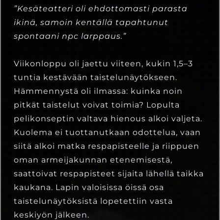
”Kesäteatteri oli ehdottomasti parasta
ikinä, samoin kentällä tapahtunut
spontaani npc larppaus.”
Viikonloppu oli jaettu viiteen, kukin 1,5–3
tuntia kestävään taistelunäytökseen.
Hämmennystä oli ilmassa: kuinka noin
pitkät taistelut voivat toimia? Lopulta
pelikonseptin valtava hienous alkoi valjeta.
Kuolema ei tuottanutkaan odottelua, vaan
siitä alkoi matka respapisteelle ja riippuen
oman armeijakunnan etenemisestä,
saattoivat respapisteet sijaita lähellä taikka
kaukana. Lapin valoisissa öissä osa
taistelunäytöksistä lopetettiin vasta
keskiyön jälkeen.