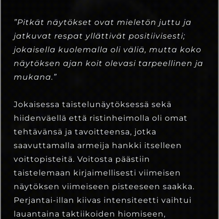
”Pitkät näytökset ovat mieletön juttu ja
jatkuvat respat yllättivät positiivisesti;
jokaisella kuolemalla oli väliä, mutta koko
näytöksen ajan koit olevasi tarpeellinen ja
mukana.”
Jokaisessa taistelunäytöksessä sekä
hiidenväellä että ristinheimolla oli omat
tehtävänsä ja tavoitteensa, jotka
saavuttamalla armeija hankki itselleen
voittopisteitä. Voitosta päästiin
taistelemaan kirjaimellisesti viimeisen
näytöksen viimeiseen pisteeseen saakka.
Perjantai-illan kiivas intensiteetti vaihtui
lauantaina taktiikoiden hiomiseen,