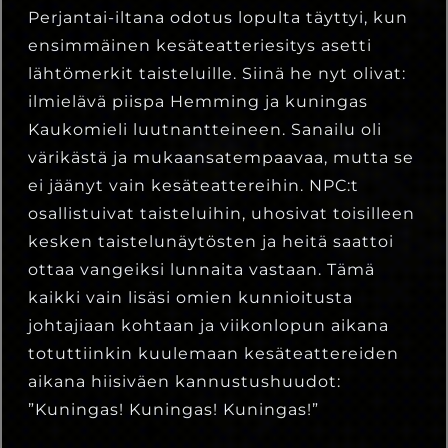
Perjantai-iltana odotus lopulta täyttyi, kun
ensimmäinen kesäteatteriesitys asetti
lähtömerkit taisteluille. Siinä he nyt olivat:
ilmielävä piispa Hemming ja kuningas
Kaukomieli luutnantteineen. Sanailu oli
värikästä ja mukaansatempaavaa, mutta se
ei jäänyt vain kesäteattereihin. NPC:t
osallistuivat taisteluihin, uhosivat toisilleen
kesken taistelunäytösten ja heitä saattoi
ottaa vangeiksi lunnaita vastaan. Tämä
kaikki vain lisäsi omien kunnioitusta
johtajiaan kohtaan ja viikonlopun aikana
totuttiinkin kuulemaan kesäteattereiden
aikana hiisiväen kannustushuudot:
”Kuningas! Kuningas! Kuningas!”