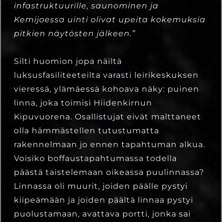
infastruktuurille, saunominen ja
Kemijoessa uinti olivat upeita kokemuksia
pitkien näytösten jälkeen.”
Silti huomion jopa näiltä
luksusfasiliteeteilta varasti leirikeskuksen
vieressä, ylämäessä kohoava näky: puinen
linna, joka toimisi Hiidenkirnun
Kipuvuorena. Osallistujat eivät malttaneet
olla hämmästellen tutustumatta
rakennelmaan jo ennen tapahtuman alkua.
Voisiko boffaustapahtumassa todella
päästä taistelemaan oikeassa puulinnassa?
Linnassa oli muurit, joiden päälle pystyi
kiipeämään ja joiden päältä linnaa pystyi
puolustamaan, avattava portti, jonka sai