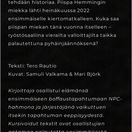
tehdään historiaa. Piispa Hemmingin
miekka lähti heinäkuussa 2022
ensimmäiselle kiertomatkalleen. Kuka saa
piispan miekan tänä vuonna itselleen –
ryöstösaaliina vierailta valloittajilta taikka
palautettuna pyhäinjäännöksenä?
Teksti: Tero Rautio
Kuvat: Samuli Valkama & Mari Björk
Kirjoittaja osallistui elämänsä
ensimmäiseen boffaustapahtumaan NPC-
hahmona ja järjestäjänä vaikuttuen
itsekin tapahtuman eeppisyydestä.
Kursivoidut tekstit ovat osallistujien
antamaa palautetta ensimmäisestä