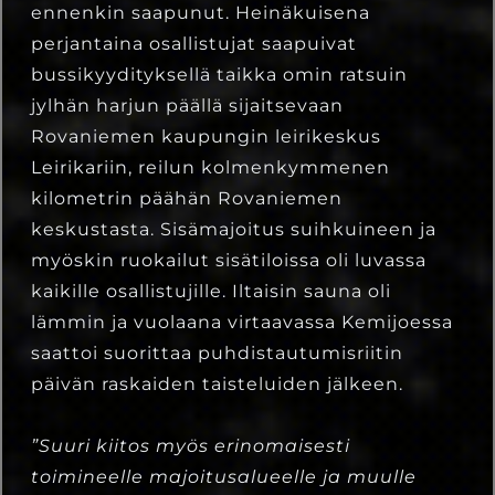
ennenkin saapunut. Heinäkuisena
perjantaina osallistujat saapuivat
bussikyydityksellä taikka omin ratsuin
jylhän harjun päällä sijaitsevaan
Rovaniemen kaupungin leirikeskus
Leirikariin, reilun kolmenkymmenen
kilometrin päähän Rovaniemen
keskustasta. Sisämajoitus suihkuineen ja
myöskin ruokailut sisätiloissa oli luvassa
kaikille osallistujille. Iltaisin sauna oli
lämmin ja vuolaana virtaavassa Kemijoessa
saattoi suorittaa puhdistautumisriitin
päivän raskaiden taisteluiden jälkeen.
”Suuri kiitos myös erinomaisesti
toimineelle majoitusalueelle ja muulle