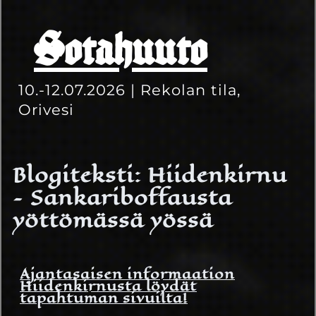
Sotahuuto
10.-12.07.2026 | Rekolan tila,
Orivesi
Blogiteksti: Hiidenkirnu
– Sankariboffausta
yöttömässä yössä
Ajantasaisen informaation
Hiidenkirnusta löydät
tapahtuman sivuilta!
16.2.2023
Moona Veijola