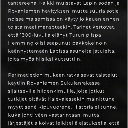
tantereena. Kaikki muistavat Lapin sodan ja
Rovaniemen hävityksen, mutta suuria sotia
noissa maisemissa on käyty jo kauan ennen
toista maailmansotaakin. Tarinat kertovat,
että 1300-luvulla elänyt Turun piispa
Hemming olisi saapunut pakkokeinoin
käännyttämään Lapissa asuneita jatuleita,
joita myös hiisiksi kutsuttiin.
Perimätiedon mukaan ratkaisevat taistelut
käytiin Rovaniemen Sukulanrakassa
sijaitsevilla hiidenkirnuilla, joita jotkut
tutkijat pitävät Kalevalassakin mainittuna
myyttisenä Kipuvuorena. Historia ei tunne,
kuka johti väen vastarintaan, mutta
järjestäjät alkoivat leikitellä ajatuksella, että