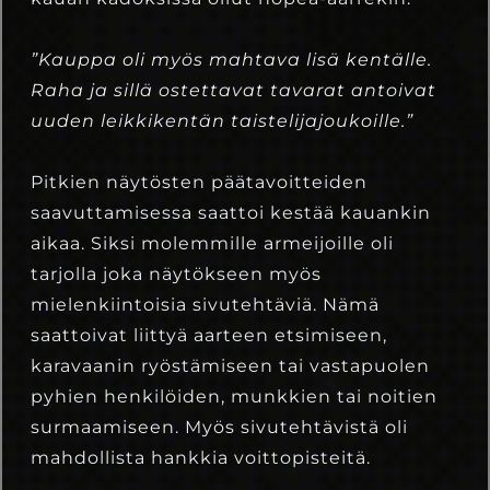
”Kauppa oli myös mahtava lisä kentälle.
Raha ja sillä ostettavat tavarat antoivat
uuden leikkikentän taistelijajoukoille.”
Pitkien näytösten päätavoitteiden
saavuttamisessa saattoi kestää kauankin
aikaa. Siksi molemmille armeijoille oli
tarjolla joka näytökseen myös
mielenkiintoisia sivutehtäviä. Nämä
saattoivat liittyä aarteen etsimiseen,
karavaanin ryöstämiseen tai vastapuolen
pyhien henkilöiden, munkkien tai noitien
surmaamiseen. Myös sivutehtävistä oli
mahdollista hankkia voittopisteitä.