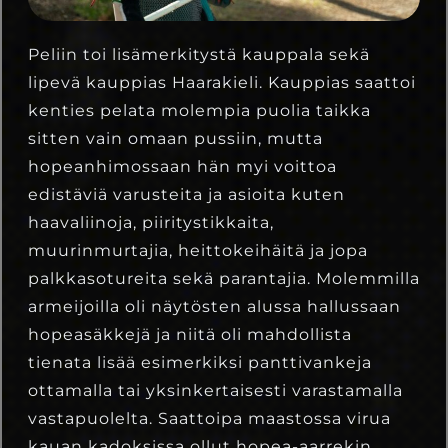
Peliin toi lisämerkitystä kauppala sekä
lipevä kauppias Haarakieli. Kauppias saattoi
kenties pelata molempia puolia taikka
sitten vain omaan pussiin, mutta
hopeanhimossaan hän myi voittoa
edistäviä varusteita ja asioita kuten
haavaliinoja, piiritystikkaita,
muurinmurtajia, heittokeihäitä ja jopa
palkkasotureita sekä parantajia. Molemmilla
armeijoilla oli näytösten alussa hallussaan
hopeasäkkejä ja niitä oli mahdollista
tienata lisää esimerkiksi panttivankeja
ottamalla tai yksinkertaisesti varastamalla
vastapuolelta. Saattoipa maastossa virua
kauan kadoksissa ollut hopea-aarrekin.