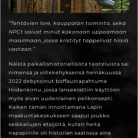
”Tehtävien lore, kauppalan toiminta, sekä
NPCt saivat minut kokonaan uppoamaan
maailmaan, jossa kristityt tappelivat hiisiä
vastaan.”
Näistä paikallishistoriallisista taisteluista sai
nimensä ja viitekehyksensä heinäkuussa
2022 debytoinut boffaustapahtuma
Hiidenkirnu, jossa lanseerattiin käyttöön
myös aivan uudenlainen pelikonsepti.
Kaiken tämän innoittamana Lapin
maakuntakeskukseen saapui joukko
seikkailujen etsijöitä, kuten heitä
napapiirille oli historian saatossa aina