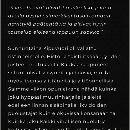
”Sivutehtävät olivat hauska lisä, joiden
avulla pystyi esimerkiksi tasoittamaan
hävittyjä päätehtäviä ja pitivät hyvin
taistelua eloisena loppuun saakka.”
Sunnuntaina Kipuvuori oli vallattu
ristinheimolle. Historia toisti itseään, yhden
pisteen erotuksella. Kaukaa saapuneet
soturit olivat väsyneitä ja hikisiä, mutta
myös itsensä ylittäneitä ja yltiöonnellisia.
Saimme viikonlopun aikana nähdä kuinka
joku hyppäsi muurinharjalle ja sieltä
edelleen linnan sisäpihalle likvidoiden
puolustajat kuin elokuvissa konsanaan tai
kuinka joku kaikki vihollisen nuolet ja
keihäät väistäen toimitti pelialueen toiselta