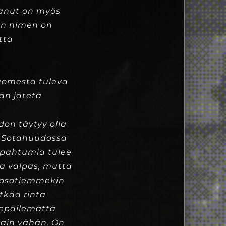
ttanut on myös
män nimen on
tta
uomesta tuleva
ään jätetä
on täytyy olla
n. Sotahuudossa
apahtumia tulee
la valpas, mutta
utosotiemmekin
tkää rinta
a epäilemättä
 vain vähän. On