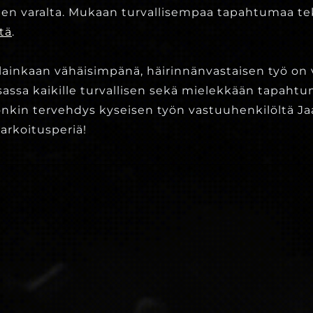
ien varalta. Mukaan turvallisempaa tapahtumaa t
tä
.
 lainkaan vähäisimpänä, häirinnänvastaisen työ on
 osassa kaikille turvallisen sekä mielekkään tapaht
onkin tervehdys kyseisen työn vastuuhenkilöltä Jaa
arkoitusperiä!