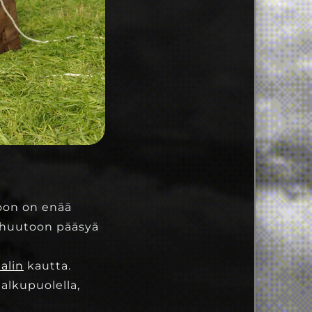
toon on enää
ahuutoon pääsyä
alin
kautta.
alkupuolella,