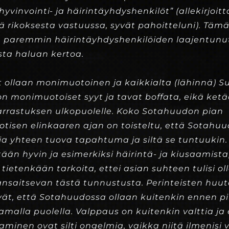
”hyvinvointi- ja häirintäyhdyshenkilöt” (allekirjoi
stä rikoksesta vastuussa, syvät pahoitteluni). Tä
a paremmin häirintäyhdyshenkilöiden laajentunu
sta haluan kertoa.
 ollaan monimuotoinen ja kaikkialta (lähinnä) S
on monimuotoiset syyt ja tavat boffata, eikä ket
harrastuksen ulkopuolelle. Koko Sotahuudon pian
isen elinkaaren ajan on toisteltu, että Sotahuud
jia yhteen tuova tapahtuma ja siltä se tuntuuki
ään hyvin ja esimerkiksi häirintä- ja kiusaamist
 tietenkään tarkoita, ettei asian suhteen tulisi ol
ansaitsevan tästä tunnustusta. Perinteisten hu
vät, että Sotahuudossa ollaan kuitenkin ennen pi
samalla puolella. Valppaus on kuitenkin valttia j
aaminen ovat silti ongelmia, vaikka niitä ilmenisi