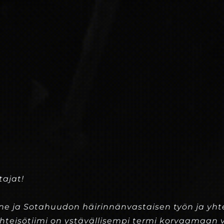
ajat!
ne ja Sotahuudon häirinnänvastaisen työn ja yhte
Yhteisötiimi on ystävällisempi termi korvaamaan