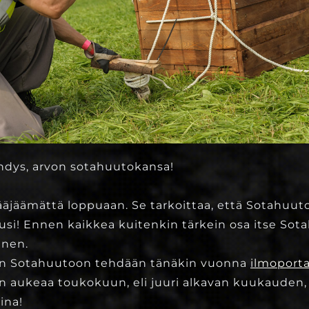
hdys, arvon sotahuutokansa!
ääjäämättä loppuaan. Se tarkoittaa, että Sotahuu
i! Ennen kaikkea kuitenkin tärkein osa itse Sot
inen.
en Sotahuutoon tehdään tänäkin vuonna
ilmoporta
 aukeaa toukokuun, eli juuri alkavan kuukauden, 
ina!