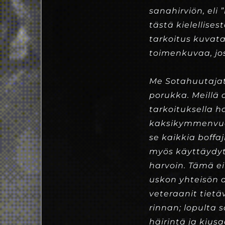
sanahirviön, eli 
tästä kielellise
tarkoitus kuvat
toimenkuvaa, jo
Me Sotahuutajat
porukka. Meillä 
tarkoituksella 
kaksikymmenvuot
se kaikkia boffa
myös käyttäydyt
harvoin. Tämä ei
uskon yhteisön 
veteraanit tietä
rinnan; lopulta 
häirintä ja kius