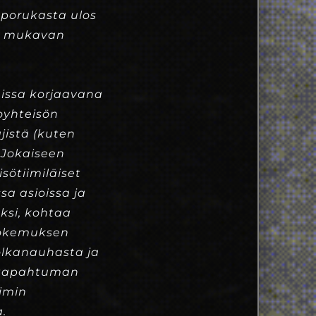
a porukasta ulos
ja mukavan
eissa korjaavana
oyhteisön
jistä (kuten
 Jokaiseen
sötiimiläiset
sa asioissa ja
uksi, kohtaa
 kokemuksen
 olkanauhasta ja
n tapahtuman
iimin
.