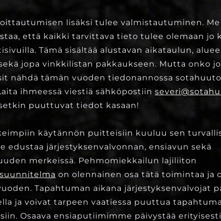
ittautumisen lisäksi tulee valmistautuminen. Me 
aa, että kaikki tarvittava tieto tulee olemaan jo
sivuilla. Tämä sisältää alustavan aikataulun, aluee
ekä jopa vinkkilistan pakkaukseen. Mutta onko jo
aisit nähdä tämän vuoden tiedonannossa sotahuuto.fi
Laita ihmeessä viestiä sähköpostiin
severi@sotahuu
setkin puuttuvat tiedot kasaan!
impiin käytännön puitteisiin kuuluu sen turvallis
e edustaa järjestyksenvalvonnan, ensiavun sekä
uuden merkeissä. Pehmomiekkailun lajiliiton
ssuunnitelma
on olennainen osa tätä toimintaa ja o
uoden. Tapahtuman aikana järjestyksenvalvojat p
la ja voivat tarpeen vaatiessa puuttua tapahtum
eisiin. Osaava ensiaputiimimme päivystää erityisest