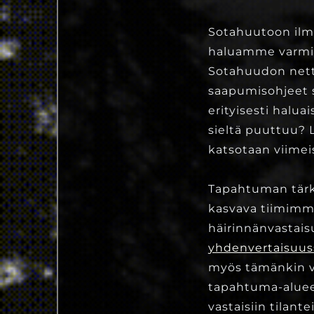
Sotahuutoon ilmo
haluamme varmist
Sotahuudon netti
saapumisohjeet s
erityisesti halu
sieltä puuttuu? 
katsotaan viimei
Tapahtuman tärke
kasvava tiimimm
häirinnänvastais
yhdenvertaisuu
myös tämänkin v
tapahtuma-alueel
vastaisiin tilant