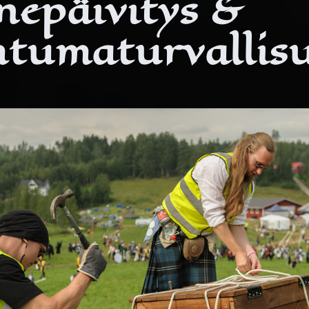
nepäivitys &
htumaturvallis