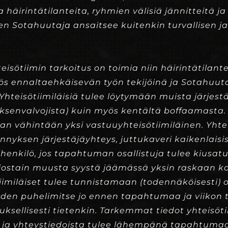
häirintätilanteita, ryhmien välisiä jännitteitä j
nen Sotahuutaja ansaitsee kuitenkin turvallisen 
isötiimin tarkoitus on toimia niin häirintätilant
ös ennaltaehkäisevän työn tekijöinä ja Sotahuut
 Yhteisötiimiläisiä tulee löytymään muista järjestä
tyksenvalvojista) kuin myös kentältä boffaamasta.
an vähintään yksi vastuuyhteisötiimiläinen. Yhtei
nyksen järjestäjäyhteys, juttukaveri kaikenlaisis
ihenkilö, jos tapahtuman osallistuja tulee kiusat
n jostain muusta syystä jäämässä yksin raskaan
iimiläiset tulee tunnistamaan (todennäköisesti)
eyden puhelimitse jo ennen tapahtumaa ja viiko
uksellisesti tietenkin. Tarkemmat tiedot yhteisöt
 ja yhteystiedoista tulee lähempänä tapahtumaa