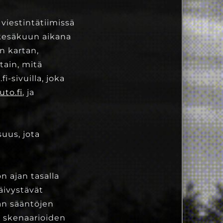
viestintätiimissä
 kesäkuun aikana
n kartan,
tain, mitä
-sivuilla, joka
to.fi
, ja
uus, jota
n ajan tasalla
äivystävät
an sääntöjen
i skenaarioiden