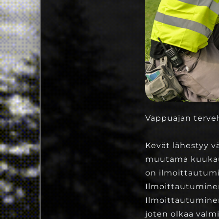
Vappuajan terve
Kevät lähestyy v
muutama kuukaus
on ilmoittautum
Ilmoittautumin
Ilmoittautuminen
joten olkaa valmi