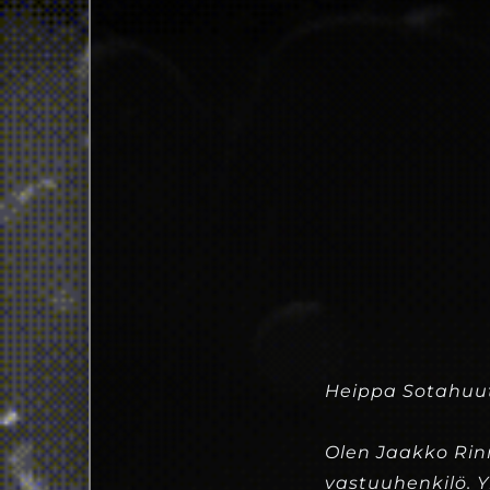
Heippa Sotahuut
Olen Jaakko Rin
vastuuhenkilö. 