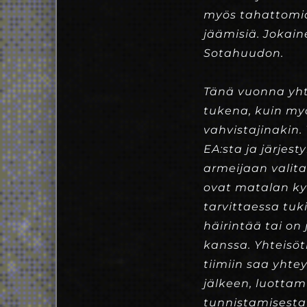
myös tahattomia 
jäämisiä. Jokai
Sotahuudon.
Tänä vuonna yhte
tukena, kuin my
vahvistajinakin.
EA:sta ja järjes
armeijaan valita
ovat matalan kyn
tarvittaessa tuk
häirintää tai o
kanssa. Yhteisöt
tiimiin saa yht
jälkeen, luottam
tunnistamisesta