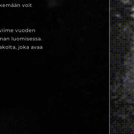
ekemään voit
 viime vuoden
uman luomisessa.
kolta, joka avaa