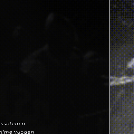
isötiimin
 viime vuoden